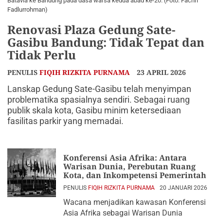
Batavia ke Bandung pada dasa warsa kedua abad ke-20. (Foto: Fachri
Fadlurrohman)
Renovasi Plaza Gedung Sate-
Gasibu Bandung: Tidak Tepat dan
Tidak Perlu
PENULIS
FIQIH RIZKITA PURNAMA
23 APRIL 2026
Lanskap Gedung Sate-Gasibu telah menyimpan
problematika spasialnya sendiri. Sebagai ruang
publik skala kota, Gasibu minim ketersediaan
fasilitas parkir yang memadai.
Konferensi Asia Afrika: Antara
Warisan Dunia, Perebutan Ruang
Kota, dan Inkompetensi Pemerintah
PENULIS
FIQIH RIZKITA PURNAMA
20 JANUARI 2026
Wacana menjadikan kawasan Konferensi
Asia Afrika sebagai Warisan Dunia