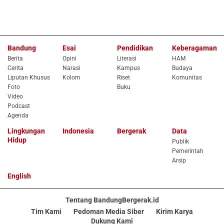
Bandung
Esai
Pendidikan
Keberagaman
Berita
Opini
Literasi
HAM
Cerita
Narasi
Kampus
Budaya
Liputan Khusus
Kolom
Riset
Komunitas
Foto
Buku
Video
Podcast
Agenda
Lingkungan
Indonesia
Bergerak
Data
Hidup
Publik
Pemerintah
Arsip
English
Tentang BandungBergerak.id
Tim Kami
Pedoman Media Siber
Kirim Karya
Dukung Kami