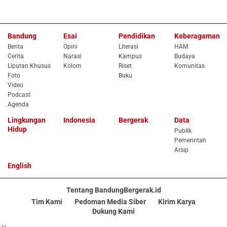
Bandung
Esai
Pendidikan
Keberagaman
Berita
Opini
Literasi
HAM
Cerita
Narasi
Kampus
Budaya
Liputan Khusus
Kolom
Riset
Komunitas
Foto
Buku
Video
Podcast
Agenda
Lingkungan
Indonesia
Bergerak
Data
Hidup
Publik
Pemerintah
Arsip
English
Tentang BandungBergerak.id
Tim Kami
Pedoman Media Siber
Kirim Karya
Dukung Kami