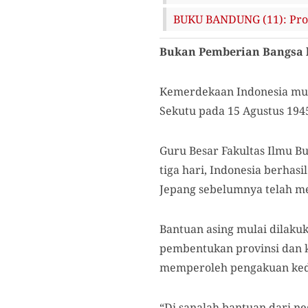
BUKU BANDUNG (11): Prok
Bukan Pemberian Bangsa 
Kemerdekaan Indonesia mur
Sekutu pada 15 Agustus 194
Guru Besar Fakultas Ilmu B
tiga hari, Indonesia berha
Jepang sebelumnya telah me
Bantuan asing mulai dilaku
pembentukan provinsi dan k
memperoleh pengakuan keda
“Di sanalah bantuan dari neg