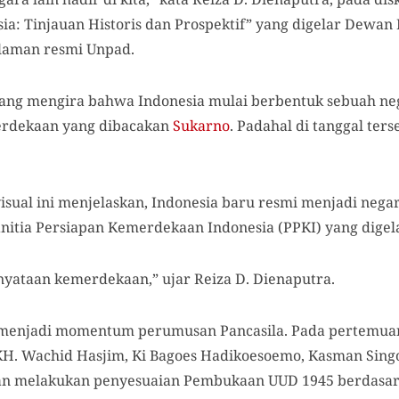
a: Tinjauan Historis dan Prospektif” yang digelar Dewan
i laman resmi Unpad.
ang mengira bahwa Indonesia mulai berbentuk sebuah neg
erdekaan yang dibacakan
Sukarno
. Padahal di tanggal ter
isual ini menjelaskan, Indonesia baru resmi menjadi nega
nitia Persiapan Kemerdekaan Indonesia (PPKI) yang digelar
nyataan kemerdekaan,” ujar Reiza D. Dienaputra.
menjadi momentum perumusan Pancasila. Pada pertemuan
i KH. Wachid Hasjim, Ki Bagoes Hadikoesoemo, Kasman Si
 melakukan penyesuaian Pembukaan UUD 1945 berdasark