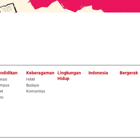
ndidikan
Keberagaman
Lingkungan
Indonesia
Bergerak
Hidup
erasi
HAM
mpus
Budaya
et
Komunitas
ku