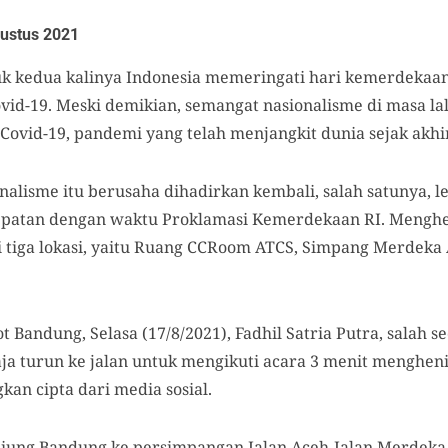
ustus 2021
k kedua kalinya Indonesia memeringati hari kemerdekaan
d-19. Meski demikian, semangat nasionalisme di masa lal
ovid-19, pandemi yang telah menjangkit dunia sejak akhi
alisme itu berusaha dihadirkan kembali, salah satunya, l
tepatan dengan waktu Proklamasi Kemerdekaan RI. Menghe
di tiga lokasi, yaitu Ruang CCRoom ATCS, Simpang Merdeka
 Bandung, Selasa (17/8/2021), Fadhil Satria Putra, salah 
aja turun ke jalan untuk mengikuti acara 3 menit menghen
an cipta dari media sosial.
 Riung Bandung ke persimpangan Jalan Aceh-Jalan Merdeka