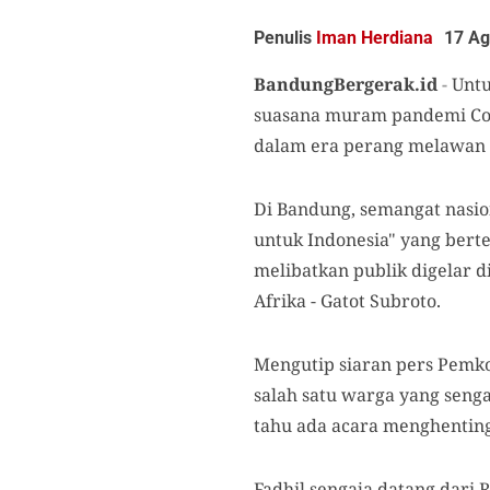
Penulis
Iman Herdiana
17 Ag
BandungBergerak.id
-
Untu
suasana muram pandemi Covi
dalam era perang melawan C
Di Bandung, semangat nasion
untuk Indonesia" yang ber
melibatkan publik digelar 
Afrika - Gatot Subroto.
Mengutip siaran pers Pemkot
salah satu warga yang seng
tahu ada acara menghentingk
Fadhil sengaja datang dari