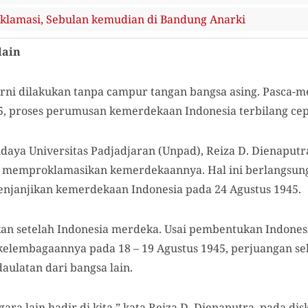
lamasi, Sebulan kemudian di Bandung Anarki
lain
ni dilakukan tanpa campur tangan bangsa asing. Pasca-
5, proses perumusan kemerdekaan Indonesia terbilang cep
udaya Universitas Padjadjaran (Unpad), Reiza D. Dienapu
sil memproklamasikan kemerdekaannya. Hal ini berlangsung
njanjikan kemerdekaan Indonesia pada 24 Agustus 1945.
kan setelah Indonesia merdeka. Usai pembentukan Indones
elembagaannya pada 18 – 19 Agustus 1945, perjuangan se
ulatan dari bangsa lain.
ara lain hadir di kita,” kata Reiza D. Dienaputra, pada di