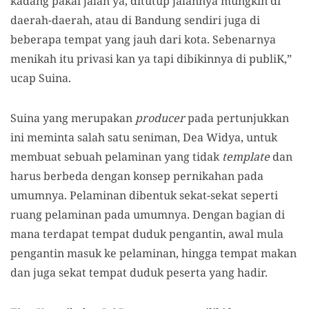
kadang pakai jalan ya, ditutup jalannya mungkin di
daerah-daerah, atau di Bandung sendiri juga di
beberapa tempat yang jauh dari kota. Sebenarnya
menikah itu privasi kan ya tapi dibikinnya di publiK,”
ucap Suina.
Suina yang merupakan
producer
pada pertunjukkan
ini meminta salah satu seniman, Dea Widya, untuk
membuat sebuah pelaminan yang tidak
template
dan
harus berbeda dengan konsep pernikahan pada
umumnya. Pelaminan dibentuk sekat-sekat seperti
ruang pelaminan pada umumnya. Dengan bagian di
mana terdapat tempat duduk pengantin, awal mula
pengantin masuk ke pelaminan, hingga tempat makan
dan juga sekat tempat duduk peserta yang hadir.