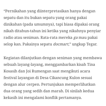
“Pernikahan yang diinterpretasikan hanya dengan
sepatu dan itu bukan sepatu yang orang pakai
dinikahan (pada umumnya), tapi biasa dipakai orang
nikah ditahun-tahun ini ketika yang nikahnya penyiar
radio atau seniman. Rata-rata mereka
ga
mau pakai
selop kan. Pakainya sepatu
docmart
,” ungkap Tegar.
Kegiatan dilanjutkan dengan seniman yang membawa
sebuah layang-layang, menggambarkan kisah Tina
Kosasih dan Joi Rumengan saat mengikuti acara
festival layangan di Desa Cikancung Kulon sesuai
dengan alur cerpen. Pertunjukan memperlihatkan
dua orang yang sedih dan marah. Di sinilah kedua
kekasih ini mengalami konflik pertamanya.