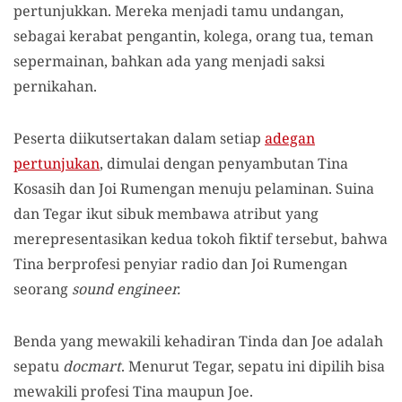
pertunjukkan. Mereka menjadi tamu undangan,
sebagai kerabat pengantin, kolega, orang tua, teman
sepermainan, bahkan ada yang menjadi saksi
pernikahan.
Peserta diikutsertakan dalam setiap
adegan
pertunjukan
, dimulai dengan penyambutan Tina
Kosasih dan Joi Rumengan menuju pelaminan. Suina
dan Tegar ikut sibuk membawa atribut yang
merepresentasikan kedua tokoh fiktif tersebut, bahwa
Tina berprofesi penyiar radio dan Joi Rumengan
seorang
sound engineer.
Benda yang mewakili kehadiran Tinda dan Joe adalah
sepatu
docmart
. Menurut Tegar, sepatu ini dipilih bisa
mewakili profesi Tina maupun Joe.