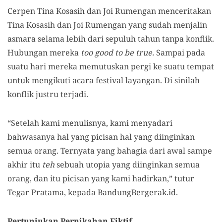
Cerpen Tina Kosasih dan Joi Rumengan menceritakan
Tina Kosasih dan Joi Rumengan yang sudah menjalin
asmara selama lebih dari sepuluh tahun tanpa konflik.
Hubungan mereka
too good to be true.
Sampai pada
suatu hari mereka memutuskan pergi ke suatu tempat
untuk mengikuti acara festival layangan. Di sinilah
konflik justru terjadi.
“Setelah kami menulisnya, kami menyadari
bahwasanya hal yang picisan hal yang diinginkan
semua orang. Ternyata yang bahagia dari awal sampe
akhir itu
teh
sebuah utopia yang diinginkan semua
orang, dan itu picisan yang kami hadirkan,” tutur
Tegar Pratama, kepada BandungBergerak.id.
Pertunjukan Pernikahan Fiktif