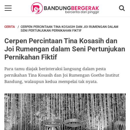
CERITA
CERPEN PERCINTAAN TINA KOSASIH DAN JOI RUMENGAN DALAM
SENI PERTUNJUKAN PERNIKAHAN FIKTIF
Cerpen Percintaan Tina Kosasih dan
Joi Rumengan dalam Seni Pertunjukan
Pernikahan Fiktif
Para tamu diajak berinteraksi langsung dalam pesta
pernikahan Tina Kosasih dan Joi Rumengan Goethe Institut
Bandung, walaupun kedua mempelai tak nyata.