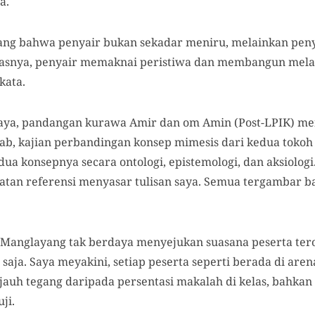
a.
ang bahwa penyair bukan sekadar meniru, melainkan pe
asnya, penyair memaknai peristiwa dan membangun melal
kata.
aya, pandangan kurawa Amir dan om Amin (Post-LPIK) meni
b, kajian perbandingan konsep mimesis dari kedua tokoh fil
a konsepnya secara ontologi, epistemologi, dan aksiolog
atan referensi menyasar tulisan saya. Semua tergambar ba
 Manglayang tak berdaya menyejukan suasana peserta ter
 saja. Saya meyakini, setiap peserta seperti berada di are
auh tegang daripada persentasi makalah di kelas, bahkan 
ji.