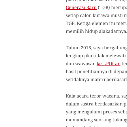
Generasi Baru
(TGB) merupa
setiap calon kurawa musti 
TGB. Ketiga elemen itu meru
memilih hidup alakadarnya.
Tahun 2016, saya bergabung
lengkap jika tidak melewati
dan wawasan
ke-LPIK-an
te
hasil penelitiannya di depa
setidaknya materi berdasar
Kala acara teror wacana, sa
dalam sastra berdasarkan p
yang mengalami proses seban
memandang seorang tukang l