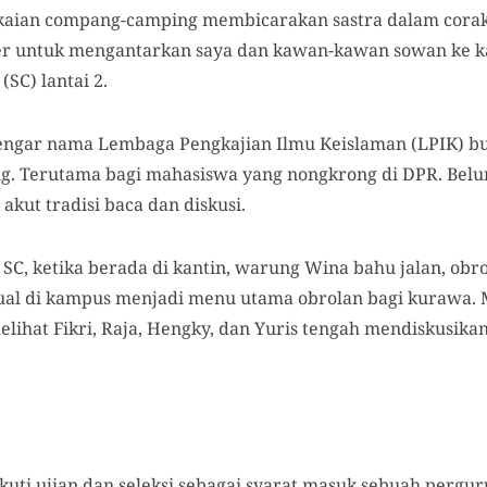
ian compang-camping membicarakan sastra dalam corak fil
r untuk mengantarkan saya dan kawan-kawan sowan ke 
SC) lantai 2.
ngar nama Lembaga Pengkajian Ilmu Keislaman (LPIK) buka
. Terutama bagi mahasiswa yang nongkrong di DPR. Belu
akut tradisi baca dan diskusi.
 SC, ketika berada di kantin, warung Wina bahu jalan, obro
tual di kampus menjadi menu utama obrolan bagi kurawa. 
melihat Fikri, Raja, Hengky, dan Yuris tengah mendiskusik
kuti ujian dan seleksi sebagai syarat masuk sebuah pergur