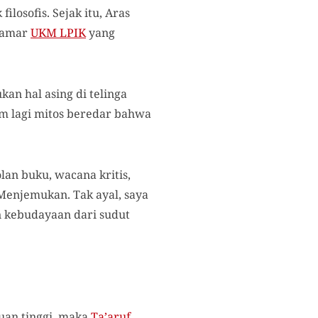
osofis. Sejak itu, Aras
kamar
UKM LPIK
yang
n hal asing di telinga
m lagi mitos beredar bahwa
lan buku, wacana kritis,
Menjemukan. Tak ayal, saya
an kebudayaan dari sudut
uan tinggi, maka
Ta’aruf