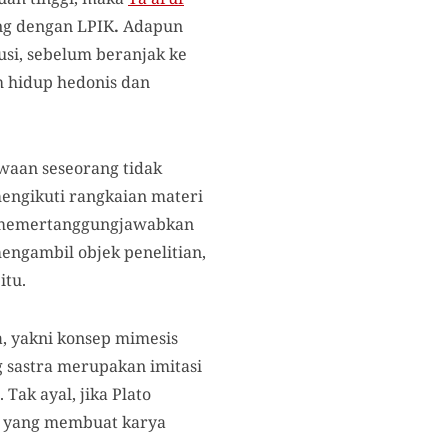
g dengan LPIK
.
Adapun
si, sebelum beranjak ke
h hidup hedonis dan
waan seseorang tidak
mengikuti rangkaian materi
a memertanggungjawabkan
engambil objek penelitian,
itu.
a, yakni konsep mimesis
 sastra merupakan imitasi
Tak ayal, jika Plato
r yang membuat karya