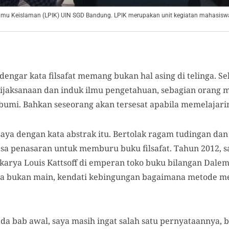
lmu Keislaman (LPIK) UIN SGD Bandung. LPIK merupakan unit kegiatan mahasiswa y
engar kata filsafat memang bukan hal asing di telinga. S
ijaksanaan dan induk ilmu pengetahuan, sebagian orang m
 bumi. Bahkan seseorang akan tersesat apabila memelajari
saya dengan kata abstrak itu. Bertolak ragam tudingan da
asa penasaran untuk memburu buku filsafat. Tahun 2012,
karya Louis Kattsoff di emperan toko buku bilangan Dale
ia bukan main, kendati kebingungan bagaimana metode
da bab awal, saya masih ingat salah satu pernyataannya,