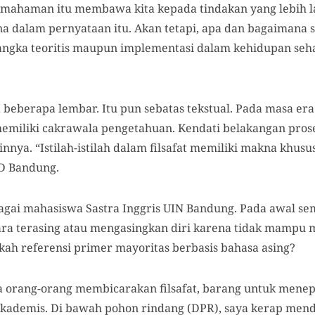
mahaman itu membawa kita kepada tindakan yang lebih l
na dalam pernyataan itu. Akan tetapi, apa dan bagaimana 
gka teoritis maupun implementasi dalam kehidupan seha
eberapa lembar. Itu pun sebatas tekstual. Pada masa era p
emiliki cakrawala pengetahuan. Kendati belakangan proses
innya. “Istilah-istilah dalam filsafat memiliki makna khus
GD Bandung.
bagai mahasiswa Sastra Inggris UIN Bandung. Pada awal se
ara terasing atau mengasingkan diri karena tidak mampu 
nkah referensi primer mayoritas berbasis bahasa asing?
 orang-orang membicarakan filsafat, barang untuk menep
 akademis. Di bawah pohon rindang (DPR), saya kerap me