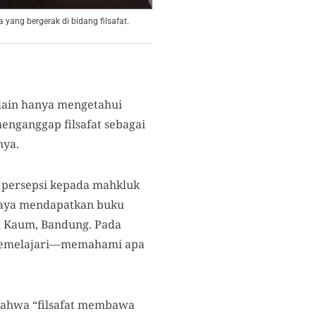
ang bergerak di bidang filsafat.
elain hanya mengetahui
enganggap filsafat sebagai
nya.
n persepsi kepada mahkluk
 saya mendapatkan buku
m Kaum, Bandung. Pada
 memelajari—memahami apa
 bahwa “filsafat membawa