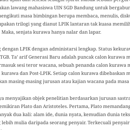
kan lawang mahasiswa UIN SGD Bandung untuk bergabun
mengikuti masa bimbingan berupa membaca, menulis, disku
pakan trilogi yang dianut LPIK lantaran tak kuasa memili
 Maka, senjata kurawa hanya nalar dan lapar.
 dengan LPIK dengan administarsi lengkap. Status kekura
 TGB. Ta’ arif Generasi Baru adalah puncak calon kurawa 
rmasuk sesi teror wacana, sebuah penanda calon kuraw
n kurawa dan Post-LPIK. Setiap calon kurawa dibebaskan m
kan masing-masing jurusan atau kajian wacana pada masa 
ya menyajikan objek penelitian berdasarkan jurusan sastr
emikiran Plato dan Aristoteles. Pertama, Plato memandang
yak dua kali: alam ide, dunia nyata, kemudian dunia teks. 
ebih mulia daripada seorang penyair. Terkecuali penyai