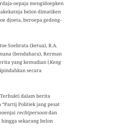
erdaja-oepaja mengidoepken
akekatnja belon dimatiken
oe djoeta, beroepa gedong-
oe Soebrata (ketua), R.A.
atmana (bendahara), Rerman
berita yang kemudian (
Keng
dipindahkan secara
Terbukti dalam berita
 “Partij Politiek jang pesat
poenjai
rechtpersoon
dan
i hingga sekarang belon