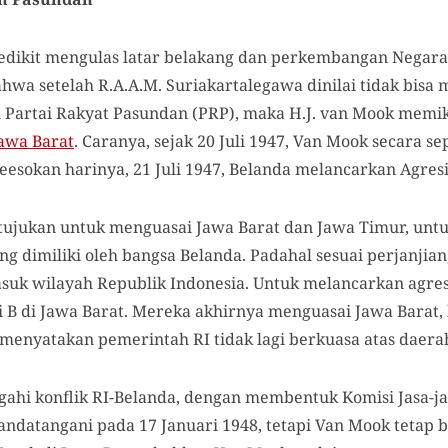
n sedikit mengulas latar belakang dan perkembangan Negar
bahwa setelah R.A.A.M. Suriakartalegawa dinilai tidak bi
artai Rakyat Pasundan (PRP), maka H.J. van Mook memiki
awa Barat
. Caranya, sejak 20 Juli 1947, Van Mook secara 
eesokan harinya, 21 Juli 1947, Belanda melancarkan Agresi 
ditujukan untuk menguasai Jawa Barat dan Jawa Timur, u
 dimiliki oleh bangsa Belanda. Padahal sesuai perjanjian
asuk wilayah Republik Indonesia. Untuk melancarkan agre
i B di Jawa Barat. Mereka akhirnya menguasai Jawa Barat,
 menyatakan pemerintah RI tidak lagi berkuasa atas daera
hi konflik RI-Belanda, dengan membentuk Komisi Jasa-ja
itandatangani pada 17 Januari 1948, tetapi Van Mook teta