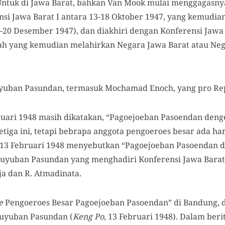
 Untuk di Jawa Barat, bahkan Van Mook mulai menggagasn
i Jawa Barat I antara 13-18 Oktober 1947, yang kemudia
6-20 Desember 1947), dan diakhiri dengan Konferensi Jawa B
lah yang kemudian melahirkan Negara Jawa Barat atau Neg
uyuban Pasundan, termasuk Mochamad Enoch, yang pro Rep
ruari 1948 masih dikatakan, “Pagoejoeban Pasoendan deng
etiga ini, tetapi bebrapa anggota pengoeroes besar ada ha
 13 Februari 1948 menyebutkan “Pagoejoeban Pasoendan 
guyuban Pasundan yang menghadiri Konferensi Jawa Barat I
ja dan R. Atmadinata.
e
Pengoeroes Besar Pagoejoeban Pasoendan” di Bandung,
uyuban Pasundan (
Keng Po
, 13 Februari 1948). Dalam beri