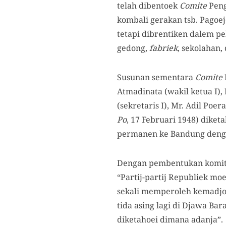
telah dibentoek
Comite
Peng
kombali gerakan tsb. Pagoe
tetapi dibrentiken dalem pe
gedong,
fabriek
, sekolahan, 
Susunan sementara
Comite
Atmadinata (wakil ketua I),
(sekretaris I), Mr. Adil Poe
Po
, 17 Februari 1948) dike
permanen ke Bandung deng
Dengan pembentukan komite
“Partij-partij Republiek moe
sekali memperoleh kemadjo
tida asing lagi di Djawa Ba
diketahoei dimana adanja”.