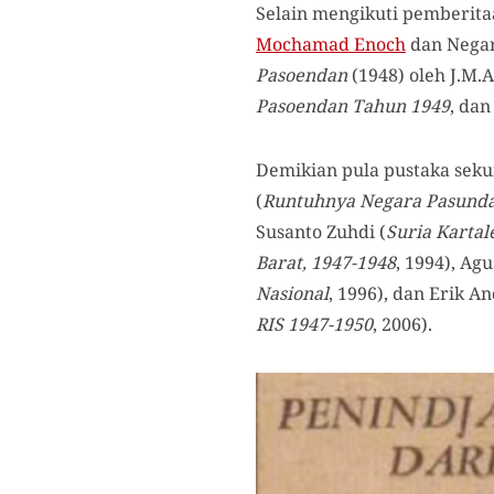
Selain mengikuti pemberit
Mochamad Enoch
dan Negar
Pasoendan
(1948) oleh J.M.
Pasoendan Tahun 1949
, da
Demikian pula pustaka sekun
(
Runtuhnya Negara Pasund
Susanto Zuhdi (
Suria Karta
Barat, 1947-1948
, 1994), Ag
Nasional
, 1996), dan Erik A
RIS 1947-1950
, 2006).