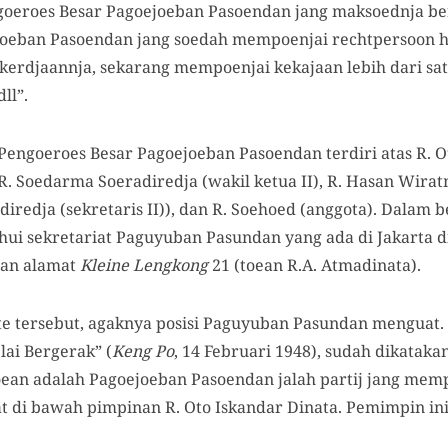
oeroes Besar Pagoejoeban Pasoendan jang maksoednja b
joeban Pasoendan jang soedah mempoenjai rechtpersoon h
kerdjaannja, sekarang mempoenjai kekajaan lebih dari sat
dll”.
Pengoeroes Besar Pagoejoeban Pasoendan terdiri atas R. Ot
 R. Soedarma Soeradiredja (wakil ketua II), R. Hasan Wir
radiredja (sekretaris II)), dan R. Soehoed (anggota). Dalam 
tahui sekretariat Paguyuban Pasundan yang ada di Jakarta 
an alamat
Kleine Lengkong
21 (toean R.A. Atmadinata).
 tersebut, agaknya posisi Paguyuban Pasundan menguat. 
lai Bergerak” (
Keng Po
, 14 Februari 1948), sudah dikatakan
ean adalah Pagoejoeban Pasoendan jalah partij jang mem
rat di bawah pimpinan R. Oto Iskandar Dinata. Pemimpin in