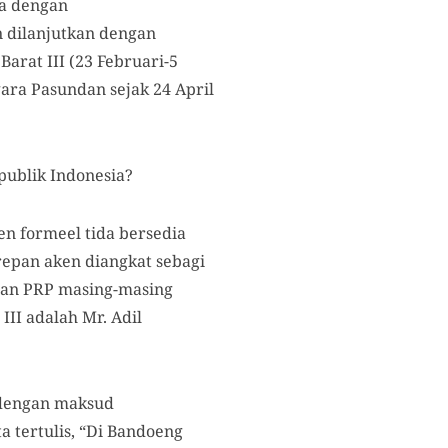
ya dengan
n dilanjutkan dengan
arat III (23 Februari-5
ara Pasundan sejak 24 April
ublik Indonesia?
en formeel tida bersedia
repan aken diangkat sebagi
dan PRP masing-masing
II adalah Mr. Adil
 dengan maksud
ta tertulis, “Di Bandoeng