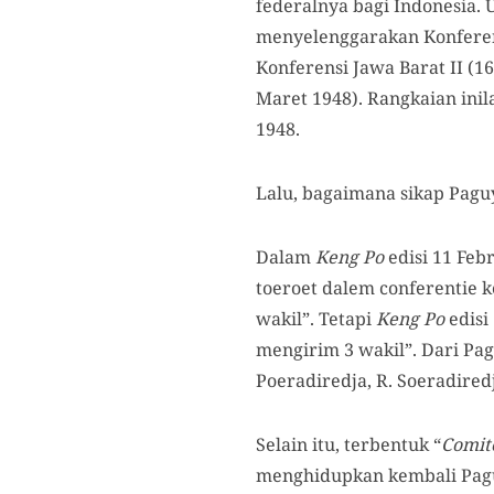
federalnya bagi Indonesia.
menyelenggarakan Konferens
Konferensi Jawa Barat II (1
Maret 1948). Rangkaian ini
1948.
Lalu, bagaimana sikap Pag
Dalam
Keng Po
edisi 11 Feb
toeroet dalem conferentie k
wakil”. Tetapi
Keng Po
edisi
mengirim 3 wakil”. Dari Pa
Poeradiredja, R. Soeradired
Selain itu, terbentuk “
Comit
menghidupkan kembali Pag