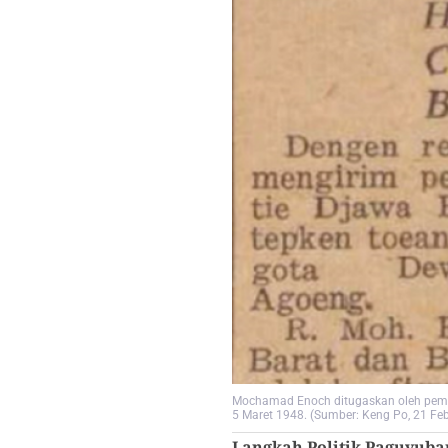
Mochamad Enoch ditugaskan oleh pemerin
5 Maret 1948. (Sumber: Keng Po, 21 Feb
Langkah Politik Paguyub