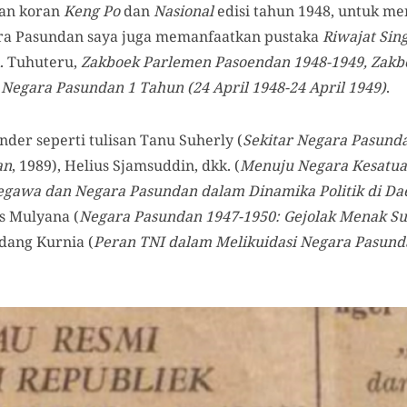
aan koran
Keng Po
dan
Nasional
edisi tahun 1948, untuk me
a Pasundan saya juga memanfaatkan pustaka
Riwajat Sin
A. Tuhuteru,
Zakboek Parlemen Pasoendan 1948-1949, Zak
n
Negara Pasundan 1 Tahun (24 April 1948-24 April 1949)
.
der seperti tulisan Tanu Suherly (
Sekitar Negara Pasund
an
, 1989), Helius Sjamsuddin, dkk. (
Menuju Negara Kesatua
legawa dan Negara Pasundan dalam Dinamika Politik di D
us Mulyana (
Negara Pasundan 1947-1950: Gejolak Menak Su
ndang Kurnia (
Peran TNI dalam Melikuidasi Negara Pasund