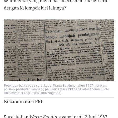
sentimental yang melandasi mereka untuk bercerai
dengan kelompok kiri lainnya?
Potongan berita pada surat kabar Warta Bandung tahun 1957 merekam
polemik perebutan lambang palu arit antara PKI dan Partai Acoma. (Foto:
Dokumentasi Yogi Esa Sukma Nugraha)
Kecaman dari PKI
Surat kabar
Warta Bandung
yang terbit 3 Juni 1957