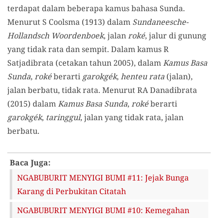
terdapat dalam beberapa kamus bahasa Sunda.
Menurut S Coolsma (1913) dalam
Sundaneesche-
Hollandsch Woordenboek
, jalan
roké
, jalur di gunung
yang tidak rata dan sempit. Dalam kamus R
Satjadibrata (cetakan tahun 2005), dalam
Kamus Basa
Sunda
,
roké
berarti
garokgék
,
henteu rata
(jalan),
jalan berbatu, tidak rata. Menurut RA Danadibrata
(2015) dalam
Kamus Basa Sunda
,
roké
berarti
garokgék
,
taringgul
, jalan yang tidak rata, jalan
berbatu.
Baca Juga:
NGABUBURIT MENYIGI BUMI #11: Jejak Bunga
Karang di Perbukitan Citatah
NGABUBURIT MENYIGI BUMI #10: Kemegahan