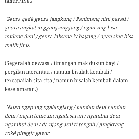
tahun?1986.
Geura gedé geura jangkung / Panimang nini paraji /
geura angkat anggang-anggang / ngan sing bisa
mulang deui / geura laksana kahayang / ngan sing bisa
malik jinis.
(Segeralah dewasa / timangan mak dukun bayi /
pergilan merantau / namun bisalah kembali /
tercapailah cita-cita / namun bisalah kembali dalam
keselamatan.)
Najan ngapung ngalanglang / handap deui handap
deui / najan teuleum ngadasaran / ngambul deui
ngambul deui / da ujang asal ti tengah
/ jungkrang
roké pinggir gawir