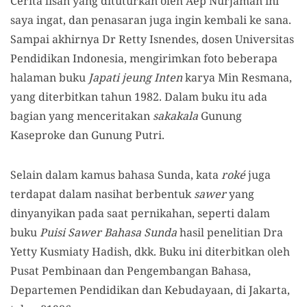
Cerita lisan yang dituturkan oleh Aep Nurjaman ini
saya ingat, dan penasaran juga ingin kembali ke sana.
Sampai akhirnya Dr Retty Isnendes, dosen Universitas
Pendidikan Indonesia, mengirimkan foto beberapa
halaman buku
Japati jeung Inten
karya Min Resmana,
yang diterbitkan tahun 1982. Dalam buku itu ada
bagian yang menceritakan
sakakala
Gunung
Kaseproke dan Gunung Putri.
Selain dalam kamus bahasa Sunda, kata
roké
juga
terdapat dalam nasihat berbentuk
sawer
yang
dinyanyikan pada saat pernikahan, seperti dalam
buku
Puisi Sawer Bahasa Sunda
hasil penelitian Dra
Yetty Kusmiaty Hadish, dkk. Buku ini diterbitkan oleh
Pusat Pembinaan dan Pengembangan Bahasa,
Departemen Pendidikan dan Kebudayaan, di Jakarta,