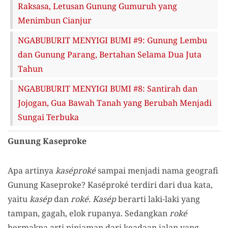
Raksasa, Letusan Gunung Gumuruh yang
Menimbun Cianjur
NGABUBURIT MENYIGI BUMI #9: Gunung Lembu
dan Gunung Parang, Bertahan Selama Dua Juta
Tahun
NGABUBURIT MENYIGI BUMI #8: Santirah dan
Jojogan, Gua Bawah Tanah yang Berubah Menjadi
Sungai Terbuka
Gunung Kaseproke
Apa artinya
kaséproké
sampai menjadi nama geografi
Gunung Kaseproke? Kaséproké terdiri dari dua kata,
yaitu
kasép
dan
roké
.
Kasép
berarti laki-laki yang
tampan, gagah, elok rupanya. Sedangkan
roké
bermakna arti pinjaman dari keadaan jalan yang