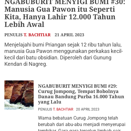
NGABUBURIT MENYIGI BUMI #30:
Manusia Gua Pawon itu Seperti
Kita, Hanya Lahir 12.000 Tahun
Lebih Awal
PENULIS
T. BACHTIAR
21 APRIL 2023
Menjelajahi bumi Priangan sejak 12 ribu tahun lalu,
manusia Gua Pawon menggunakan perkakas kecil-
kecil dari batu obsidian. Diperoleh dari Gunung
Kendan di Nagreg.
NGABUBURIT MENYIGI BUMI #29:
Curug Jompong, Tempat Bobolnya
Danau Bandung Purba 16.000 Tahun
yang Lalu
PENULIS
T. BACHTIAR
20 APRIL 2023
Warna bebatuan Curug Jompong telah
berubah dari abu-abu menjadi menyerupai
tembikar. Gara-gara tercelup limbah cair