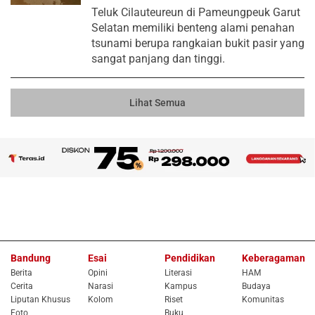
Teluk Cilauteureun di Pameungpeuk Garut
Selatan memiliki benteng alami penahan
tsunami berupa rangkaian bukit pasir yang
sangat panjang dan tinggi.
Lihat Semua
Bandung
Esai
Pendidikan
Keberagaman
Berita
Opini
Literasi
HAM
Cerita
Narasi
Kampus
Budaya
Liputan Khusus
Kolom
Riset
Komunitas
Foto
Buku