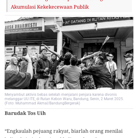
Akumulasi Kekekecewaan Publik
Menyambut aktivis bebas setelah menjalani penjara karena divonis
melanggar UU ITE, di Rutan Kebon Waru, Bandung, Senin, 2 Maret 2025.
(Foto: Muhammad Akmal/BandungBergerak)
Barudak Tos Uih
“Engkaulah pejuang rakyat, biarlah orang menilai