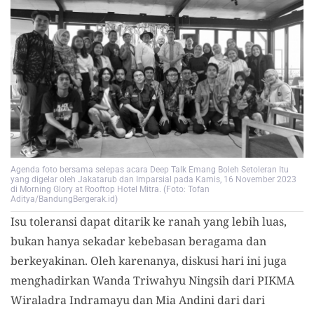
Agenda foto bersama selepas acara Deep Talk Emang Boleh Setoleran Itu
yang digelar oleh Jakatarub dan Imparsial pada Kamis, 16 November 2023
di Morning Glory at Rooftop Hotel Mitra. (Foto: Tofan
Aditya/BandungBergerak.id)
Isu toleransi dapat ditarik ke ranah yang lebih luas,
bukan hanya sekadar kebebasan beragama dan
berkeyakinan. Oleh karenanya, diskusi hari ini juga
menghadirkan Wanda Triwahyu Ningsih dari PIKMA
Wiraladra Indramayu dan Mia Andini dari dari