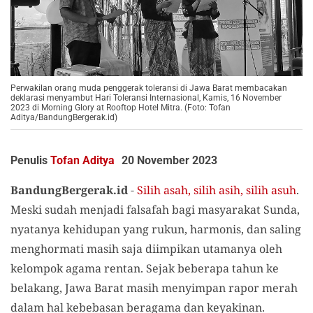
Perwakilan orang muda penggerak toleransi di Jawa Barat membacakan
deklarasi menyambut Hari Toleransi Internasional, Kamis, 16 November
2023 di Morning Glory at Rooftop Hotel Mitra. (Foto: Tofan
Aditya/BandungBergerak.id)
Penulis
Tofan Aditya
20 November 2023
BandungBergerak.id
-
Silih asah, silih asih, silih asuh
.
Meski sudah menjadi falsafah bagi masyarakat Sunda,
nyatanya kehidupan yang rukun, harmonis, dan saling
menghormati masih saja diimpikan utamanya oleh
kelompok agama rentan. Sejak beberapa tahun ke
belakang, Jawa Barat masih menyimpan rapor merah
dalam hal kebebasan beragama dan keyakinan.