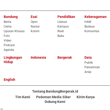
Bandung
Esai
Pendidikan
Keberagaman
Berita
Opini
Literasi
HAM
Cerita
Narasi
Kampus
Budaya
Liputan Khusus
Kolom
Riset
Komunitas
Foto
Buku
Video
Podcast
Agenda
Lingkungan
Indonesia
Bergerak
Data
Hidup
Publik
Pemerintah
Arsip
English
Tentang BandungBergerak.id
Tim Kami
Pedoman Media Siber
Kirim Karya
Dukung Kami
//