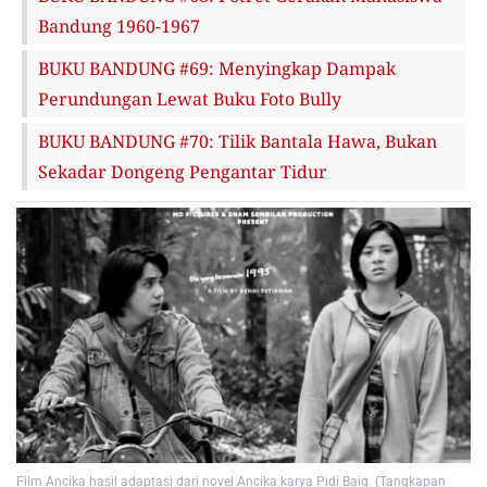
Bandung 1960-1967
BUKU BANDUNG #69: Menyingkap Dampak
Perundungan Lewat Buku Foto Bully
BUKU BANDUNG #70: Tilik Bantala Hawa, Bukan
Sekadar Dongeng Pengantar Tidur
Film Ancika hasil adaptasi dari novel Ancika karya Pidi Baiq. (Tangkapan