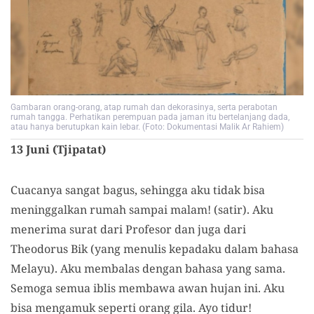
Gambaran orang-orang, atap rumah dan dekorasinya, serta perabotan
rumah tangga. Perhatikan perempuan pada jaman itu bertelanjang dada,
atau hanya berutupkan kain lebar. (Foto: Dokumentasi Malik Ar Rahiem)
13 Juni (Tjipatat)
Cuacanya sangat bagus, sehingga aku tidak bisa
meninggalkan rumah sampai malam! (satir). Aku
menerima surat dari Profesor dan juga dari
Theodorus Bik (yang menulis kepadaku dalam bahasa
Melayu). Aku membalas dengan bahasa yang sama.
Semoga semua iblis membawa awan hujan ini. Aku
bisa mengamuk seperti orang gila. Ayo tidur!