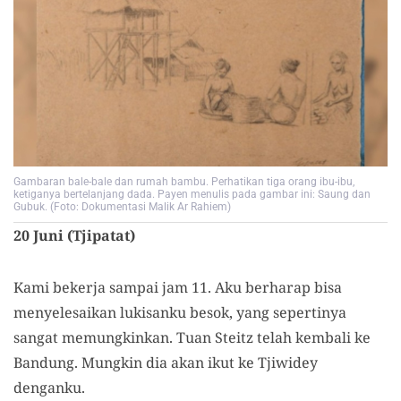
Gambaran bale-bale dan rumah bambu. Perhatikan tiga orang ibu-ibu,
ketiganya bertelanjang dada. Payen menulis pada gambar ini: Saung dan
Gubuk. (Foto: Dokumentasi Malik Ar Rahiem)
20 Juni (Tjipatat)
Kami bekerja sampai jam 11. Aku berharap bisa
menyelesaikan lukisanku besok, yang sepertinya
sangat memungkinkan. Tuan Steitz telah kembali ke
Bandung. Mungkin dia akan ikut ke Tjiwidey
denganku.