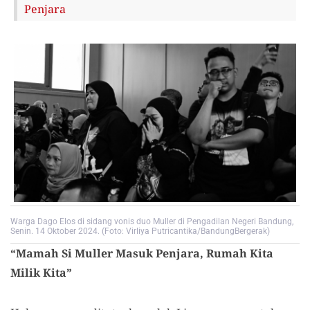
Penjara
Warga Dago Elos di sidang vonis duo Muller di Pengadilan Negeri Bandung,
Senin. 14 Oktober 2024. (Foto: Virliya Putricantika/BandungBergerak)
“Mamah Si Muller Masuk Penjara, Rumah Kita
Milik Kita”