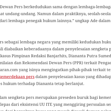
, Dewan Pers berkedudukan sama dengan lembaga-lembaga
at undang-undang. Namun dalam praktiknya, seolah-seol
dari lembaga penegak hukum lainnya.” ungkap Ade dalam 
s sebagai lembaga negara yang memiliki kedudukan huk
ali diabaikan keberadaanya dalam penyelesaian sengketa 
 kasus Pimpinan Redaksi Banjarhits, Diananta Putra Sumed
ilaian dan Rekomendasi Dewan Pers (PPR) terkait Penga
ran.com yang isinya mengingatkan pihak-pihak terkait t
kemerdekaan pers
dalam penyelesaian kasus yang dihadapi
s hukum terhadap Diananta tetap berlanjut.
am sengketa pers merupakan preseden buruk bagi kemerd
rlepas dari eksistensi UU ITE yang menggiring persoalan s