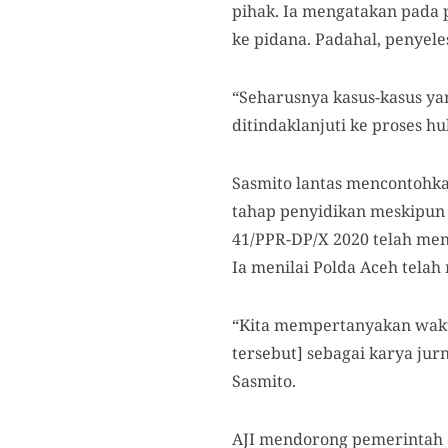
pihak. Ia mengatakan pada p
ke pidana. Padahal, penyel
“Seharusnya kasus-kasus yan
ditindaklanjuti ke proses h
Sasmito lantas mencontohka
tahap penyidikan meskipun
41/PPR-DP/X 2020 telah men
Ia menilai Polda Aceh tel
“Kita mempertanyakan wakt
tersebut] sebagai karya jur
Sasmito.
AJI mendorong pemerintah d