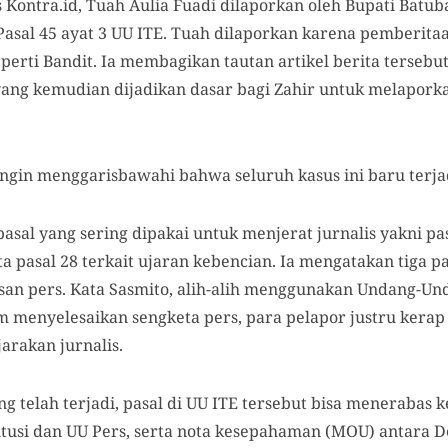
s Kontra.id, Tuah Aulia Fuadi dilaporkan oleh Bupati Batub
 Pasal 45 ayat 3 UU ITE. Tuah dilaporkan karena pemberit
perti Bandit. Ia membagikan tautan artikel berita tersebu
yang kemudian dijadikan dasar bagi Zahir untuk melapork
 ingin menggarisbawahi bahwa seluruh kasus ini baru terjad
asal yang sering dipakai untuk menjerat jurnalis yakni pas
 pasal 28 terkait ujaran kebencian. Ia mengatakan tiga pas
san pers. Kata Sasmito, alih-alih menggunakan Undang-U
am menyelesaikan sengketa pers, para pelapor justru ker
arakan jurnalis.
g telah terjadi, pasal di UU ITE tersebut bisa menerabas
titusi dan UU Pers, serta nota kesepahaman (MOU) antara