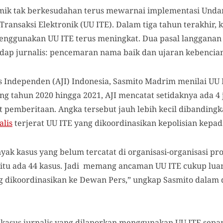
mik tak berkesudahan terus mewarnai implementasi Und
Transaksi Elektronik (UU ITE). Dalam tiga tahun terakhir,
nggunakan UU ITE terus meningkat. Dua pasal langganan
hadap jurnalis: pencemaran nama baik dan ujaran kebencia
s Independen (AJI) Indonesia, Sasmito Madrim menilai UU
jang tahun 2020 hingga 2021, AJI mencatat setidaknya ada 4
 pemberitaan. Angka tersebut jauh lebih kecil dibanding
alis
terjerat UU ITE yang dikoordinasikan kepolisian kepa
k kasus yang belum tercatat di organisasi-organisasi profe
 itu ada 44 kasus. Jadi memang ancaman UU ITE cukup lua
ng dikoordinasikan ke Dewan Pers,” ungkap Sasmito dalam 
kasus jurnalis yang dilaporkan menggunakan UU ITE sepa