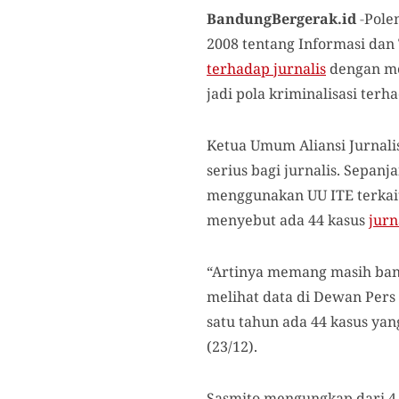
BandungBergerak.id
-
Pole
2008 tentang Informasi dan 
terhadap jurnalis
dengan me
jadi pola kriminalisasi ter
Ketua Umum Aliansi Jurnali
serius bagi jurnalis. Sepan
menggunakan UU ITE terkait
menyebut ada 44 kasus
jurn
“Artinya memang masih banya
melihat data di Dewan Pers
satu tahun ada 44 kasus ya
(23/12).
Sasmito mengungkap dari 4 