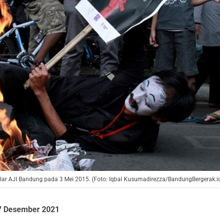
elar AJI Bandung pada 3 Mei 2015. (Foto: Iqbal Kusumadirezza/BandungBergerak.i
7 Desember 2021