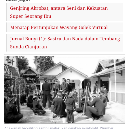
Genjring Akrobat, antara Seni dan Kekuatan
Super Seorang Ibu
Menatap Pertunjukan Wayang Golek Virtual
Jurnal Bunyi (1): Sastra dan Nada dalam Tembang
Sunda Cianjuran
Anak-anak berkeliling sambil melakukan gerakan eksploratif. (Sumber: