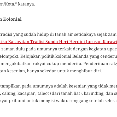
n/Kota,” katanya.
n Kolonial
adisi yang sudah hidup di tanah air setidaknya sejak zama
tika Karawitan Tradisi Sunda Heri Herdini Jurusan Karaw
 zaman dulu pada umumnya terkait dengan kegiatan upac
kelompok). Kebijakan politik kolonial Belanda yang cende
 mengakibatkan rakyat cukup menderita. Penderitaan rakya
tan kesenian, hanya sekedar untuk menghibur diri.
a tampilkan pada umumnya adalah kesenian yang tidak m
 calung, kacapian, taleot (dari tanah liat), karinding, dan 
kyat pribumi untuk mengisi waktu senggang setelah selesai