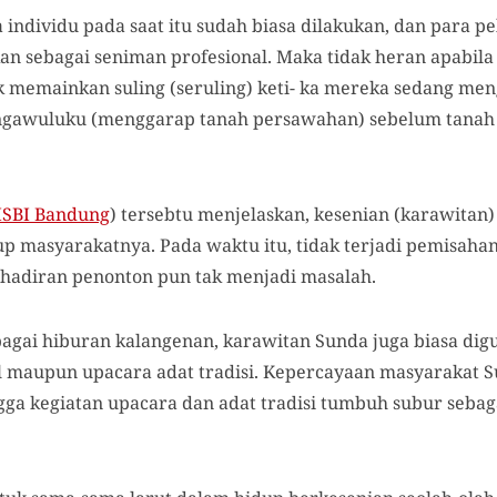
 individu pada saat itu sudah biasa dilakukan, dan para p
kan sebagai seniman profesional. Maka tidak heran apabil
 memainkan suling (seruling) keti- ka mereka sedang me
ngawuluku (menggarap tanah persawahan) sebelum tanah 
ISBI Bandung
) tersebtu menjelaskan, kesenian (karawitan)
up masyarakatnya. Pada waktu itu, tidak terjadi pemisahan
ehadiran penonton pun tak menjadi masalah.
agai hiburan kalangenan, karawitan Sunda juga biasa di
al maupun upacara adat tradisi. Kepercayaan masyarakat S
gga kegiatan upacara dan adat tradisi tumbuh subur sebag