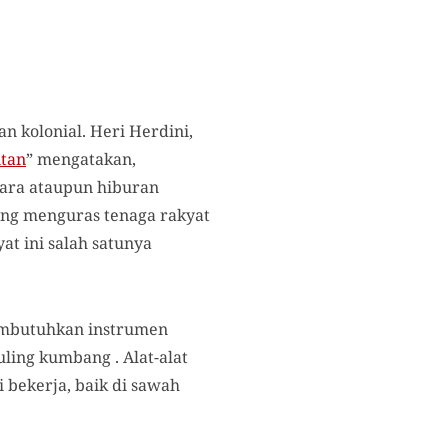
n kolonial. Heri Herdini,
itan
” mengatakan,
ara ataupun hiburan
rung menguras tenaga rakyat
t ini salah satunya
embutuhkan instrumen
suling kumbang . Alat-alat
 bekerja, baik di sawah