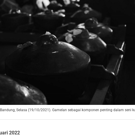
 Bandung, Selasa (19/10/2021). Gamelan sebagai komponen penting dalam seni ka
uari 2022