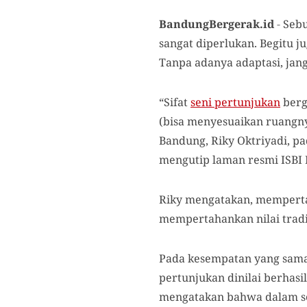
BandungBergerak.id
-
Sebu
sangat diperlukan. Begitu j
Tanpa adanya adaptasi, jang
“Sifat
seni pertunjukan
berg
(bisa menyesuaikan ruangny
Bandung, Riky Oktriyadi, pa
mengutip laman resmi ISBI 
Riky mengatakan, mempertaha
mempertahankan nilai trad
Pada kesempatan yang sama
pertunjukan dinilai berhasi
mengatakan bahwa dalam seb