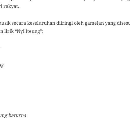
i rakyat.
musik secara keseluruhan diiringi oleh gamelan yang dise
an lirik “Nyi Iteung”:
ng
ung baturna