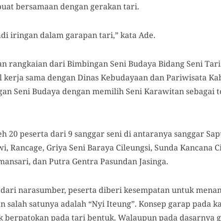
buat bersamaan dengan gerakan tari.
di iringan dalam garapan tari,” kata Ade.
n rangkaian dari Bimbingan Seni Budaya Bidang Seni Tari 
sil kerja sama dengan Dinas Kebudayaan dan Pariwisata Ka
an Seni Budaya dengan memilih Seni Karawitan sebagai t
oleh 20 peserta dari 9 sanggar seni di antaranya sanggar S
wi, Rancage, Griya Seni Baraya Cileungsi, Sunda Kancana C
ansari, dan Putra Gentra Pasundan Jasinga.
 dari narasumber, peserta diberi kesempatan untuk men
n salah satunya adalah “Nyi Iteung”. Konsep garap pada ka
ak berpatokan pada tari bentuk. Walaupun pada dasarnya