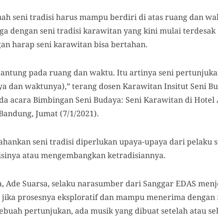
ah seni tradisi harus mampu berdiri di atas ruang dan wak
uga dengan seni tradisi karawitan yang kini mulai terdesa
an harap seni karawitan bisa bertahan.
antung pada ruang dan waktu. Itu artinya seni pertunjukan
a dan waktunya),” terang dosen Karawitan Insitut Seni Bu
da acara Bimbingan Seni Budaya: Seni Karawitan di Hotel 
Bandung, Jumat (7/1/2021).
nkan seni tradisi diperlukan upaya-upaya dari pelaku sen
isinya atau mengembangkan ketradisiannya.
, Ade Suarsa, selaku narasumber dari Sanggar EDAS menj
l jika prosesnya eksploratif dan mampu menerima dengan m
uah pertunjukan, ada musik yang dibuat setelah atau seb