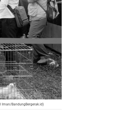
ul Iman/BandungBergerak.id)