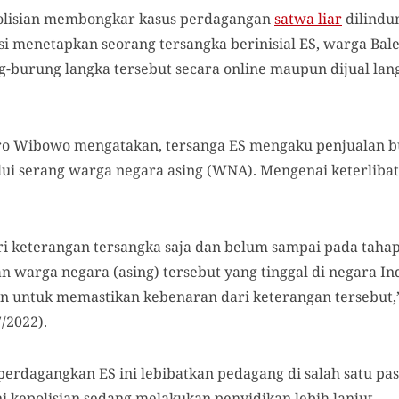
olisian membongkar kasus perdagangan
satwa liar
dilindu
lisi menetapkan seorang tersangka berinisial ES, warga Ba
-burung langka tersebut secara online maupun dijual lan
o Wibowo mengatakan, tersanga ES mengaku penjualan bu
lui serang warga negara asing (WNA). Mengenai keterlibat
ari keterangan tersangka saja dan belum sampai pada tahap
warga negara (asing) tersebut yang tinggal di negara In
 untuk memastikan kebenaran dari keterangan tersebut,
7/2022).
erdagangkan ES ini lebibatkan pedagang di salah satu pa
ni kepolisian sedang melakukan penyidikan lebih lanjut.