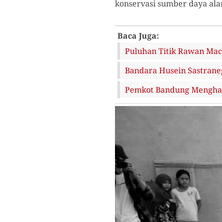
konservasi sumber daya ala
Baca Juga:
Puluhan Titik Rawan Mac
Bandara Husein Sastrane
Pemkot Bandung Menghad