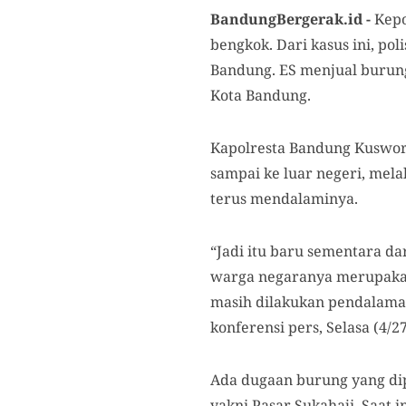
BandungBergerak.id -
Kep
bengkok. Dari kasus ini, po
Bandung. ES menjual burung
Kota Bandung.
Kapolresta Bandung Kuswor
sampai ke luar negeri, mela
terus mendalaminya.
“Jadi itu baru sementara d
warga negaranya merupakan 
masih dilakukan pendalaman
konferensi pers, Selasa (4/2
Ada dugaan burung yang dip
yakni Pasar Sukahaji. Saat i