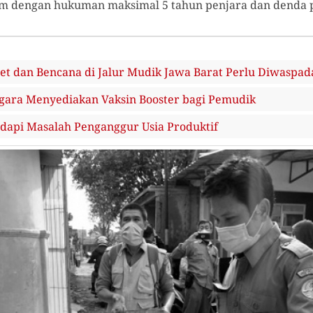
m dengan hukuman maksimal 5 tahun penjara dan denda pa
et dan Bencana di Jalur Mudik Jawa Barat Perlu Diwaspad
gara Menyediakan Vaksin Booster bagi Pemudik
api Masalah Penganggur Usia Produktif