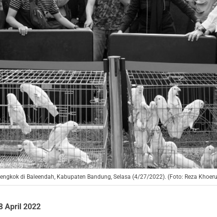
engkok di Baleendah, Kabupaten Bandung, Selasa (4/27/2022). (Foto: Reza Khoer
8 April 2022