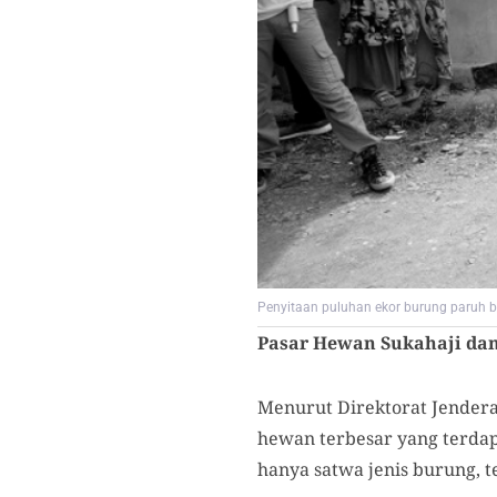
Penyitaan puluhan ekor burung paruh b
Pasar Hewan Sukahaji dan
Menurut Direktorat Jendera
hewan terbesar yang terdapa
hanya satwa jenis burung, 