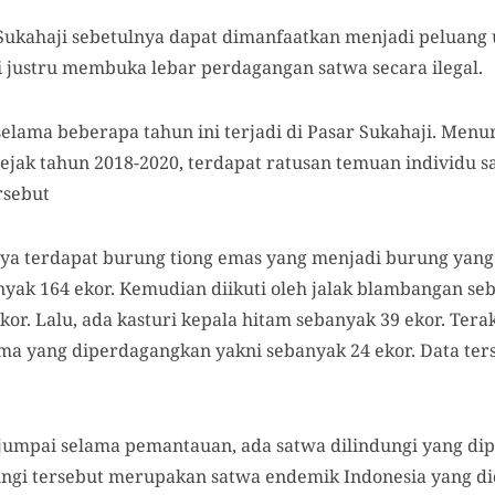
r Sukahaji sebetulnya dapat dimanfaatkan menjadi peluang
ini justru membuka lebar perdagangan satwa secara ilegal.
 selama beberapa tahun ini terjadi di Pasar Sukahaji. Men
sejak tahun 2018-2020, terdapat ratusan temuan individu s
rsebut
nya terdapat burung tiong emas yang menjadi burung yang
yak 164 ekor. Kemudian diikuti oleh jalak blambangan seb
ekor. Lalu, ada kasturi kepala hitam sebanyak 39 ekor. Ter
ima yang diperdagangkan yakni sebanyak 24 ekor. Data te
ijumpai selama pemantauan, ada satwa dilindungi yang d
ndungi tersebut merupakan satwa endemik Indonesia yang d