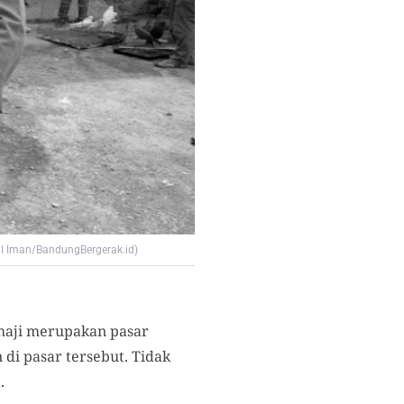
ul Iman/BandungBergerak.id)
haji merupakan pasar
 di pasar tersebut. Tidak
.