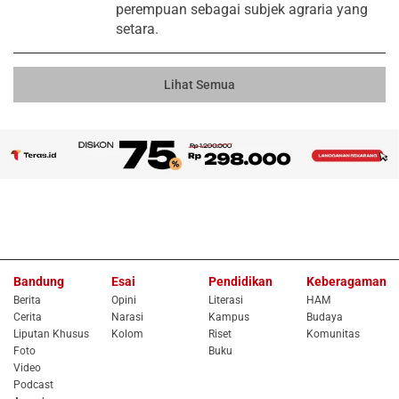
perempuan sebagai subjek agraria yang
setara.
Lihat Semua
Bandung
Esai
Pendidikan
Keberagaman
Berita
Opini
Literasi
HAM
Cerita
Narasi
Kampus
Budaya
Liputan Khusus
Kolom
Riset
Komunitas
Foto
Buku
Video
Podcast