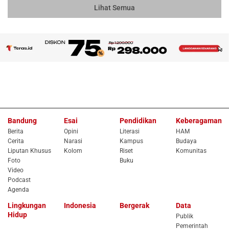
Lihat Semua
Bandung
Esai
Pendidikan
Keberagaman
Berita
Opini
Literasi
HAM
Cerita
Narasi
Kampus
Budaya
Liputan Khusus
Kolom
Riset
Komunitas
Foto
Buku
Video
Podcast
Agenda
Lingkungan
Indonesia
Bergerak
Data
Hidup
Publik
Pemerintah