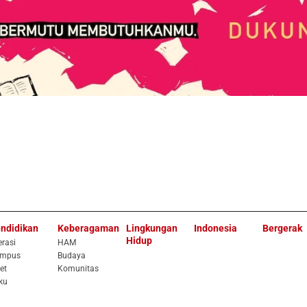
ndidikan
Keberagaman
Lingkungan
Indonesia
Bergerak
Hidup
erasi
HAM
mpus
Budaya
et
Komunitas
ku