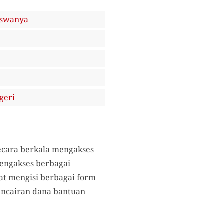
iswanya
geri
ecara berkala mengakses
mengakses berbagai
at mengisi berbagai form
pencairan dana bantuan