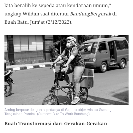
kita beralih ke sepeda atau kendaraan umum,”
ungkap Wildan saat ditemui
BandungBergerak
di
Buah Batu, Jum’at (2/12/2022).
Aming berpose dengan sepedanya di Gapura objek wisata Gunung
Tangkuban Parahu. (Sumber: Bike To Work Bandung)
Buah Transformasi dari Gerakan-Gerakan