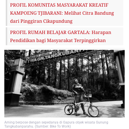
PROFIL KOMUNITAS MASYARAKAT KREATIF
KAMPOENG TJIBARANI: Melihat Citra Bandung
dari Pinggiran Cikapundung
PROFIL RUMAH BELAJAR GARTALA: Harapan
Pendidikan bagi Masyarakat Terpinggirkan
Aming berpose dengan sepedanya di Gapura objek wisata Gunung
Tangkubanparahu. (Sumber: Bike To Work)