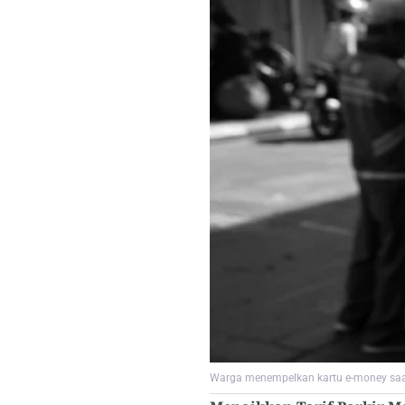
Warga menempelkan kartu e-money saat b