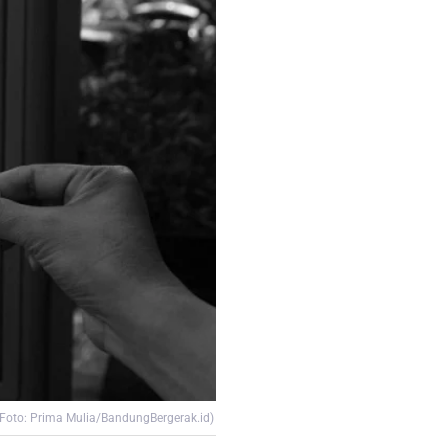
(Foto: Prima Mulia/BandungBergerak.id)