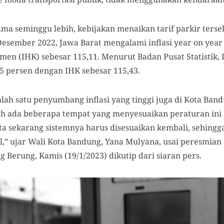
ama seminggu lebih, kebijakan menaikan tarif parkir ters
 Desember 2022, Jawa Barat mengalami inflasi year on year 
n (IHK) sebesar 115,11. Menurut Badan Pusat Statistik, Inf
5 persen dengan IHK sebesar 115,43.
ah satu penyumbang inflasi yang tinggi juga di Kota Bandu
dah ada beberapa tempat yang menyesuaikan peraturan in
ata sekarang sistemnya harus disesuaikan kembali, sehingg
l,” ujar Wali Kota Bandung, Yana Mulyana, usai peresmian
 Berung, Kamis (19/1/2023) dikutip dari siaran pers.