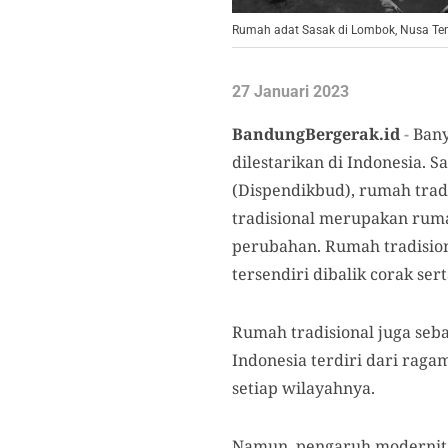
Rumah adat Sasak di Lombok, Nusa Ten
27 Januari 2023
BandungBergerak.id
-
Bany
dilestarikan di Indonesia.
(Dispendikbud), rumah tra
tradisional merupakan ruma
perubahan. Rumah tradision
tersendiri dibalik corak se
Rumah tradisional juga se
Indonesia terdiri dari raga
setiap wilayahnya.
Namun, pengaruh modernita