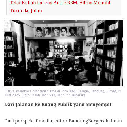
Telat Kuliah karena Antre BBM, Alfina Memilih
Turun ke Jalan
Diskusi membaca otoritarianisme di Toko Buku Pelagia, Bandung, Jumat, 12
Juni 2026. (Foto: Insan Radhiyan/BandungBergerak)
Dari Jalanan ke Ruang Publik yang Menyempit
Dari perspektif media, editor BandungBergerak, Iman