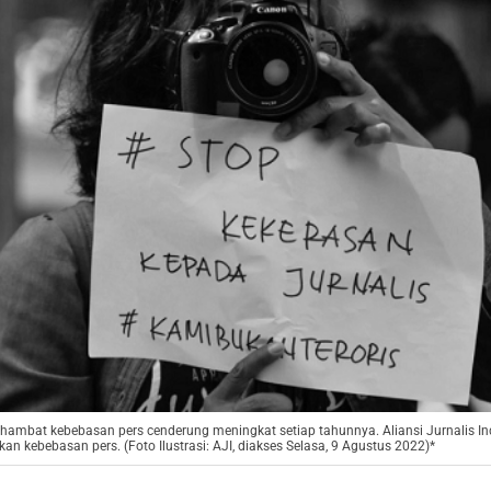
hambat kebebasan pers cenderung meningkat setiap tahunnya. Aliansi Jurnalis I
kan kebebasan pers. (Foto Ilustrasi: AJI, diakses Selasa, 9 Agustus 2022)*