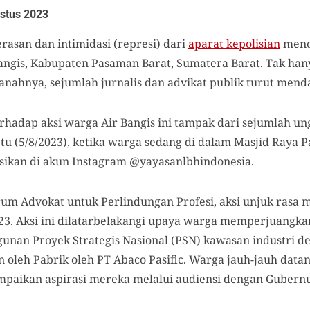
stus 2023
rasan dan intimidasi (represi) dari
aparat kepolisian
menod
angis, Kabupaten Pasaman Barat, Sumatera Barat. Tak ha
nahnya, sejumlah jurnalis dan advikat publik turut menda
erhadap aksi warga Air Bangis ini tampak dari sejumlah un
u (5/8/2023), ketika warga sedang di dalam Masjid Raya P
aksikan di akun Instagram @yayasanlbhindonesia.
um Advokat untuk Perlindungan Profesi, aksi unjuk rasa m
2023. Aksi ini dilatarbelakangi upaya warga memperjuangk
nan Proyek Strategis Nasional (PSN) kawasan industri de
n oleh Pabrik oleh PT Abaco Pasific. Warga jauh-jauh dat
paikan aspirasi mereka melalui audiensi dengan Gubern