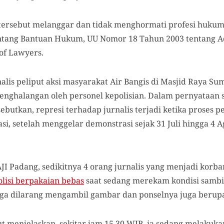
ersebut melanggar dan tidak menghormati profesi hukum
ntang Bantuan Hukum, UU Nomor 18 Tahun 2003 tentang Ad
 of Lawyers.
nalis peliput aksi masyarakat Air Bangis di Masjid Raya 
penghalangan oleh personel kepolisian. Dalam pernyataan s
ebutkan, represi terhadap jurnalis terjadi ketika proses
asi, setelah menggelar demonstrasi sejak 31 Juli hingga 4 A
JI Padang, sedikitnya 4 orang jurnalis yang menjadi korba
olisi berpakaian bebas
saat sedang merekam kondisi samb
ga dilarang mengambil gambar dan ponselnya juga berupa
t menjelaskan, sekitar jam 15.30 WIB, ia sedang melakuka