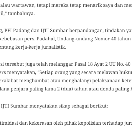
lau wartawan, tetapi mereka tetap menarik saya dan men
il,” tambahnya.
ng, PFI Padang dan IJTI Sumbar berpandangan, tindakan ya
 kebebasan pers. Padahal, Undang-undang Nomor 40 tahun
ntang kerja-kerja jurnalistik.
asi tersebut juga telah melanggar Pasal 18 Ayat 2 UU No. 40
U Pers menyatakan, “Setiap orang yang secara melawan huk
rakibat menghambat atau menghalangi pelaksanaan ketent
dana penjara paling lama 2 (dua) tahun atau denda paling
n IJTI Sumbar menyatakan sikap sebagai berikut:
imidasi dan kekerasan oleh pihak kepolisian terhadap jur
.