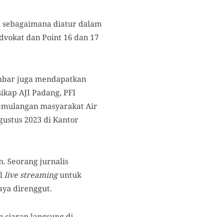
 sebagaimana diatur dalam
vokat dan Point 16 dan 17
Sumbar juga mendapatkan
ikap AJI Padang, PFI
 pemulangan masyarakat Air
gustus 2023 di Kantor
n. Seorang jurnalis
il
live streaming
untuk
ya direnggut.
n siaran langsung di