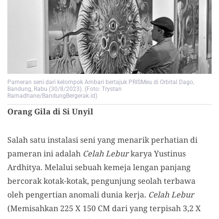
Pameran seni dari kelompok Ambari bertajuk PRISMeu di Orbital Dago,
Bandung, Rabu (30/8/2023). (Foto: Trystan
Ramadhane/BandungBergerak.id)
Orang Gila di Si Unyil
Salah satu instalasi seni yang menarik perhatian di
pameran ini adalah
Celah Lebur
karya Yustinus
Ardhitya. Melalui sebuah kemeja lengan panjang
bercorak kotak-kotak, pengunjung seolah terbawa
oleh pengertian anomali dunia kerja.
Celah Lebur
(Memisahkan 225 X 150 CM dari yang terpisah 3,2 X