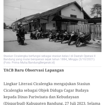
Stasiun Cicalengka berfungsi sebagai stasiun kelas I di Daerah Operasi II
Bandung yang mulai beroperasi sejak tahun 1884,, Minggu (3/10/2021).
(Foto: Prima Mulia/BandungBergerak.id)
TACB Baru Observasi Lapangan
Lingkar Literasi Cicalengka mengajukan Stasiun
Cicalengka sebagai Objek Diduga Cagar Budaya
kepada Dinas Pariwisata dan Kebudayaan
(Disparbud) Kabupaten Bandung, 27 Juli 2023. Selama