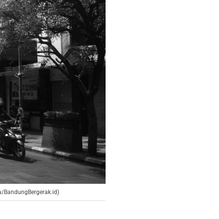
ia/BandungBergerak.id)