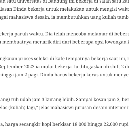
h satu universitas di Bandung ini bekerja di salah satu ka
lasan Dinda bekerja untuk melakukan untuk mengisi wakt
agai mahasiswa desain, ia membutuhkan uang kuliah tamb
bekerja paruh waktu. Dia telah mencoba melamar di beber
n membuatnya menarik diri dari beberapa opsi lowongan k
gkaian proses seleksi di kafe tempatnya bekerja saat ini,
September 2023 ia mulai bekerja. Ia ditugaskan di shift 2 
hingga jam 2 pagi. Dinda harus bekerja keras untuk menye
lang) tuh udah jam 3 kurang lebih. Sampai kosan jam 3, ber
las (kuliah) lagi,” jelas mahasiswi jurusan desain interior i
a, harga secangkir kopi berkisar 18.000 hingga 22.000 ru