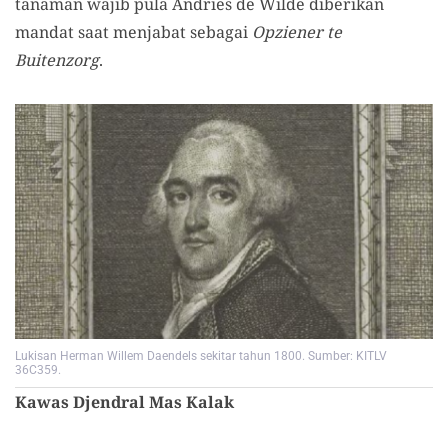
tanaman wajib pula Andries de Wilde diberikan
mandat saat menjabat sebagai
Opziener te
Buitenzorg
.
Lukisan Herman Willem Daendels sekitar tahun 1800. Sumber: KITLV
36C359.
Kawas Djendral Mas Kalak