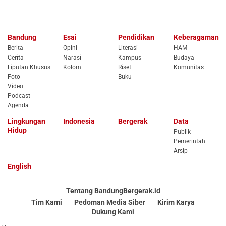
Bandung
Esai
Pendidikan
Keberagaman
Berita
Opini
Literasi
HAM
Cerita
Narasi
Kampus
Budaya
Liputan Khusus
Kolom
Riset
Komunitas
Foto
Buku
Video
Podcast
Agenda
Lingkungan
Indonesia
Bergerak
Data
Hidup
Publik
Pemerintah
Arsip
English
Tentang BandungBergerak.id
Tim Kami
Pedoman Media Siber
Kirim Karya
Dukung Kami