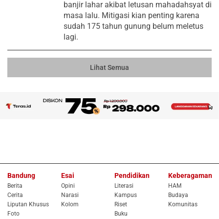
banjir lahar akibat letusan mahadahsyat di
masa lalu. Mitigasi kian penting karena
sudah 175 tahun gunung belum meletus
lagi.
Lihat Semua
Bandung
Esai
Pendidikan
Keberagaman
Berita
Opini
Literasi
HAM
Cerita
Narasi
Kampus
Budaya
Liputan Khusus
Kolom
Riset
Komunitas
Foto
Buku