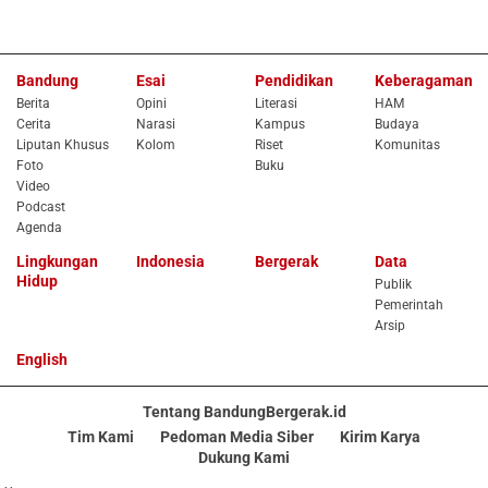
Bandung
Esai
Pendidikan
Keberagaman
Berita
Opini
Literasi
HAM
Cerita
Narasi
Kampus
Budaya
Liputan Khusus
Kolom
Riset
Komunitas
Foto
Buku
Video
Podcast
Agenda
Lingkungan
Indonesia
Bergerak
Data
Hidup
Publik
Pemerintah
Arsip
English
Tentang BandungBergerak.id
Tim Kami
Pedoman Media Siber
Kirim Karya
Dukung Kami