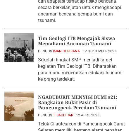
dan adaptasi terhadap risiko bencana
secara berkelanjutan untuk menghadapi
ancaman bencana gempa bumi dan
tsunami.
Tim Geologi ITB Mengajak Siswa
Memahami Ancaman Tsunami
PENULIS
IMAN HERDIANA
12 SEPTEMBER 2023
Sekolah tingkat SMP menjadi target
kegiatan Tim Geologi ITB. Diharapkan
para murid meneruskan edukasi tsunami
ke orang terdekat.
NGABUBURIT MENYIGI BUMI #21:
Rangkaian Bukit Pasir di
Pameungpeuk Peredam Tsunami
PENULIS
T. BACHTIAR
12 APRIL 2023
Teluk Cilauteureun di Pameungpeuk Garut
Selatan memiliki benteng alami penahan