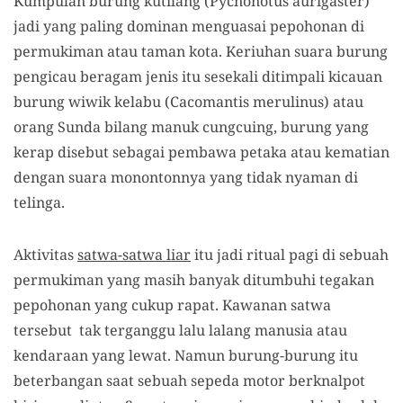
Kumpulan burung kutilang (Pycnonotus aurigaster)
jadi yang paling dominan menguasai pepohonan di
permukiman atau taman kota. Keriuhan suara burung
pengicau beragam jenis itu sesekali ditimpali kicauan
burung wiwik kelabu (Cacomantis merulinus) atau
orang Sunda bilang manuk cungcuing, burung yang
kerap disebut sebagai pembawa petaka atau kematian
dengan suara
monontonnya
yang
tidak nyaman di
telinga
.
Aktivitas
satwa-satwa liar
itu jadi ritual pagi di sebuah
permukiman yang masih banyak ditumbuhi tegakan
p
epohonan yang cukup rapat
. Kawanan satwa
tersebut tak terganggu lalu lalang manusia atau
kendaraan yang lewat. Namun burung-burung itu
beterbangan saat sebuah sepeda motor berknalpot