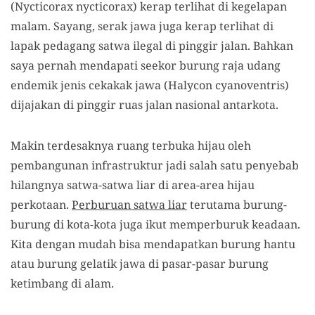
(Nycticorax nycticorax) kerap terlihat di kegelapan
malam. Sayang, serak
j
awa juga kerap terlihat di
lapak pedagang satwa ilegal di pinggir jalan. Bahkan
saya pernah mendapati seekor burung raja udang
endemik jenis cekakak
j
awa (Halycon cyanoventris)
dijajakan di pinggir ruas jalan nasional antarkota.
Makin terdesaknya ruang terbuka hijau oleh
pembangunan infrastruktur jadi salah satu penyebab
hilangnya satwa-satwa liar di area-area hijau
perkotaan.
Perburuan
satwa liar
terutama burung-
burung di kota-kota juga ikut memperburuk keadaan.
Kita dengan mudah bisa mendapatkan burung hantu
atau burung gelatik
j
awa di pasar-pasar burung
ketimbang di alam.