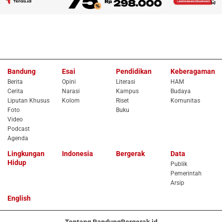
Bandung
Esai
Pendidikan
Keberagaman
Berita
Opini
Literasi
HAM
Cerita
Narasi
Kampus
Budaya
Liputan Khusus
Kolom
Riset
Komunitas
Foto
Buku
Video
Podcast
Agenda
Lingkungan
Indonesia
Bergerak
Data
Hidup
Publik
Pemerintah
Arsip
English
Tentang BandungBergerak.id