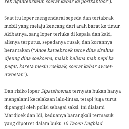
rek nganteurkeun soerat kabar ka postkantoor
”).
Saat itu loper mengendarai sepeda dan tertabrak
mobil yang melaju kencang dari arah barat ke timur.
Akibatnya, sang loper terluka di kepala dan kaki,
alisnya terputus, sepedanya rusak, dan korannya
berantakan (“
Anoe katoebroek tatoe dina sirahna
djeung dina soekoena, malah halisna mah nepi ka
pegat, kareta mesin roeksak, soerat kabar awoet-
awoetan
”).
Dan risiko loper
Sipatahoenan
ternyata bukan hanya
mengalami kecelakaan lalu-lintas, tetapi juga turut
dipanggil oleh polisi sebagai saksi. Ini dialami
Mardjoek dan Idi, keduanya barangkali termasuk
yang dipotret dalam buku
10 Taoen Dagblad