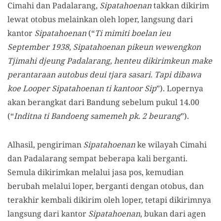
Cimahi dan Padalarang,
Sipatahoenan
takkan dikirim
lewat otobus melainkan oleh loper, langsung dari
kantor
Sipatahoenan
(“
Ti mimiti boelan ieu
September 1938, Sipatahoenan pikeun wewengkon
Tjimahi djeung Padalarang, henteu dikirimkeun make
perantaraan autobus deui tjara sasari. Tapi dibawa
koe Looper Sipatahoenan ti kantoor Sip
”). Lopernya
akan berangkat dari Bandung sebelum pukul 14.00
(“
Inditna ti Bandoeng samemeh pk. 2 beurang
”).
Alhasil, pengiriman
Sipatahoenan
ke wilayah Cimahi
dan Padalarang sempat beberapa kali berganti.
Semula dikirimkan melalui jasa pos, kemudian
berubah melalui loper, berganti dengan otobus, dan
terakhir kembali dikirim oleh loper, tetapi dikirimnya
langsung dari kantor
Sipatahoenan
, bukan dari agen