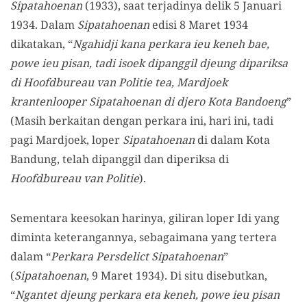
Sipatahoenan
(1933), saat terjadinya delik 5 Januari
1934. Dalam
Sipatahoenan
edisi 8 Maret 1934
dikatakan, “
Ngahidji kana perkara ieu keneh bae,
powe ieu pisan, tadi isoek dipanggil djeung dipariksa
di Hoofdbureau van Politie tea, Mardjoek
krantenlooper Sipatahoenan di djero Kota Bandoeng
”
(Masih berkaitan dengan perkara ini, hari ini, tadi
pagi Mardjoek, loper
Sipatahoenan
di dalam Kota
Bandung, telah dipanggil dan diperiksa di
Hoofdbureau van Politie
).
Sementara keesokan harinya, giliran loper Idi yang
diminta keterangannya, sebagaimana yang tertera
dalam “
Perkara Persdelict Sipatahoenan
”
(
Sipatahoenan
, 9 Maret 1934). Di situ disebutkan,
“
Ngantet djeung perkara eta keneh, powe ieu pisan