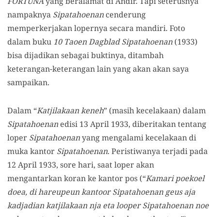
FORTUNA
yang beralamat di Andir. Tapi seterusnya
nampaknya
Sipatahoenan
cenderung
memperkerjakan lopernya secara mandiri. Foto
dalam buku
10 Taoen Dagblad Sipatahoenan
(1933)
bisa dijadikan sebagai buktinya, ditambah
keterangan-keterangan lain yang akan akan saya
sampaikan.
Dalam “
Katjilakaan keneh
” (masih kecelakaan) dalam
Sipatahoenan
edisi 13 April 1933, diberitakan tentang
loper
Sipatahoenan
yang mengalami kecelakaan di
muka kantor
Sipatahoenan
. Peristiwanya terjadi pada
12 April 1933, sore hari, saat loper akan
mengantarkan koran ke kantor pos (“
Kamari poekoel
doea, di hareupeun kantoor Sipatahoenan geus aja
kadjadian katjilakaan nja eta looper Sipatahoenan noe