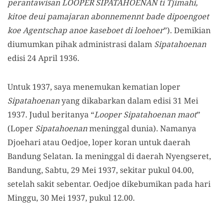
perantawisan LOOPER SIPATAHOENAN ti Tjimahi,
kitoe deui pamajaran abonnemennt bade dipoengoet
koe Agentschap anoe kaseboet di loehoer
”). Demikian
diumumkan pihak administrasi dalam
Sipatahoenan
edisi 24 April 1936.
Untuk 1937, saya menemukan kematian loper
Sipatahoenan
yang dikabarkan dalam edisi 31 Mei
1937. Judul beritanya “
Looper Sipatahoenan maot
”
(Loper
Sipatahoenan
meninggal dunia). Namanya
Djoehari atau Oedjoe, loper koran untuk daerah
Bandung Selatan. Ia meninggal di daerah Nyengseret,
Bandung, Sabtu, 29 Mei 1937, sekitar pukul 04.00,
setelah sakit sebentar. Oedjoe dikebumikan pada hari
Minggu, 30 Mei 1937, pukul 12.00.