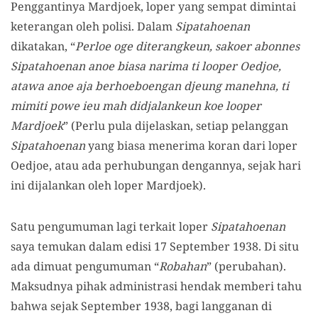
Penggantinya Mardjoek, loper yang sempat dimintai
keterangan oleh polisi. Dalam
Sipatahoenan
dikatakan, “
Perloe oge diterangkeun, sakoer abonnes
Sipatahoenan anoe biasa narima ti looper Oedjoe,
atawa anoe aja berhoeboengan djeung manehna, ti
mimiti powe ieu mah didjalankeun koe looper
Mardjoek
” (Perlu pula dijelaskan, setiap pelanggan
Sipatahoenan
yang biasa menerima koran dari loper
Oedjoe, atau ada perhubungan dengannya, sejak hari
ini dijalankan oleh loper Mardjoek).
Satu pengumuman lagi terkait loper
Sipatahoenan
saya temukan dalam edisi 17 September 1938. Di situ
ada dimuat pengumuman “
Robahan
” (perubahan).
Maksudnya pihak administrasi hendak memberi tahu
bahwa sejak September 1938, bagi langganan di