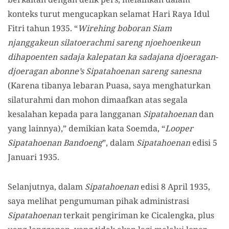
konteks turut mengucapkan selamat Hari Raya Idul
Fitri tahun 1935. “
Wirehing boboran Siam
njanggakeun silatoerachmi sareng njoehoenkeun
dihapoenten sadaja kalepatan ka sadajana djoeragan-
djoeragan abonne’s Sipatahoenan sareng sanesna
(Karena tibanya lebaran Puasa, saya menghaturkan
silaturahmi dan mohon dimaafkan atas segala
kesalahan kepada para langganan
Sipatahoenan
dan
yang lainnya),” demikian kata Soemda, “
Looper
Sipatahoenan Bandoeng
”, dalam
Sipatahoenan
edisi 5
Januari 1935.
Selanjutnya, dalam
Sipatahoenan
edisi 8 April 1935,
saya melihat pengumuman pihak administrasi
Sipatahoenan
terkait pengiriman ke Cicalengka, plus