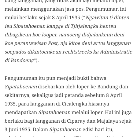
uang langganan, yang tidak akan lagi melalui loper,
melainkan menggunakan jasa pos. Pengumuman ini
mulai berlaku sejak 8 April 1935 (“
Ngawitan ti dinten
ieu Sipatahoenan kangge di Tjitjalengka henteu
dibagikeun koe looper, namoeng didjalankeun deui
koe perantawisan Post, nja kitoe deui artos langganan
soepados dikintoenkeun rechtstreeks ka Administratie
di Bandoeng
”).
Pengumuman itu pun menjadi bukti bahwa
Sipatahoenan
disebarkan oleh loper ke Bandung dan
sekitarnya, sekaligus jadi petanda sebelum 8 April
1935, para langganan di Cicalengka biasanya
mendapatkan
Sipatahoenan
melalui loper. Hal ini juga
berlaku bagi langganan di Ciparay dan Majalaya sejak
3 Juni 1935. Dalam
Sipatahoenan
edisi hari itu,