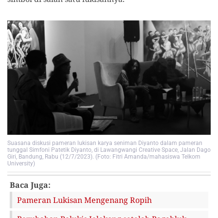
Suasana diskusi pameran lukisan karya seniman Diyanto dalam pameran
tunggal Simfoni Patetik Diyanto, di Lawangwangi Creative Space, Jalan Dago
Giri, Bandung, Rabu (12/7/2023). (Foto: Fitri Amanda/mahasiswa Telkom
University)
Baca Juga:
Pameran Lukisan Mengenang Ropih