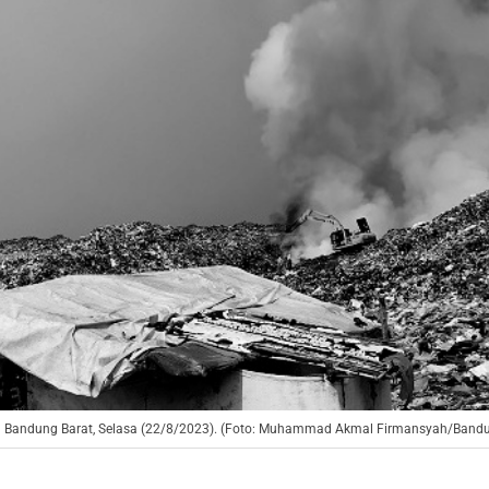
n Bandung Barat, Selasa (22/8/2023). (Foto: Muhammad Akmal Firmansyah/Bandu