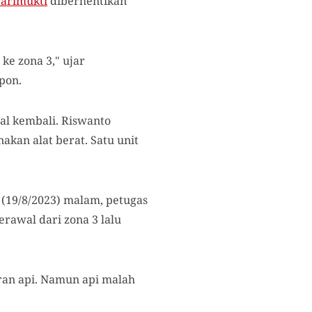
Sarimukti
diberhentikan
ke zona 3," ujar
pon.
l kembali. Riswanto
kan alat berat. Satu unit
 (19/8/2023) malam, petugas
rawal dari zona 3 lalu
ran api. Namun api malah