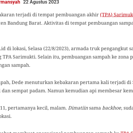
rmansyah
22 Agustus 2023
karan terjadi di tempat pembuangan akhir
(TPA) Sarimuk
ten Bandung Barat. Aktivitas di tempat pembuangan samp
d di lokasi, Selasa (22/8/2023), armada truk pengangkut
ng TPA Sarimukti. Selain itu, pembuangan sampah ke zon
ungan sampah.
pah, Dede menuturkan kebakaran pertama kali terjadi di 
cil dan sempat padam. Namun kemudian api membesar kemb
11, pertamanya kecil, malam.
Dimatiin
sama
backhoe
, su
okasi.