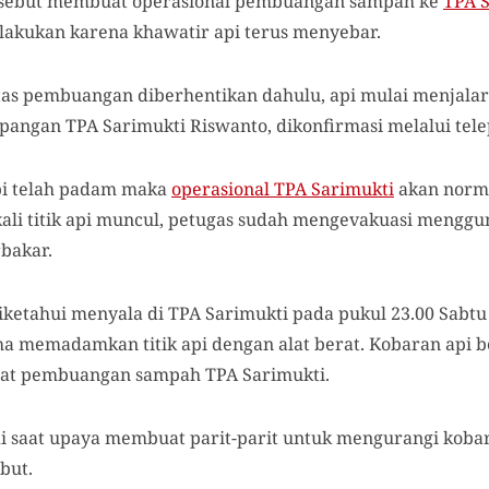
rsebut membuat operasional pembuangan sampah ke
TPA 
ilakukan karena khawatir api terus menyebar.
vitas pembuangan diberhentikan dahulu, api mulai menjalar 
pangan TPA Sarimukti Riswanto, dikonfirmasi melalui tele
pi telah padam maka
operasional TPA Sarimukti
akan norma
li titik api muncul, petugas sudah mengevakuasi mengguna
rbakar.
iketahui menyala di TPA Sarimukti pada pukul 23.00 Sabtu
 memadamkan titik api dengan alat berat. Kobaran api be
pat pembuangan sampah TPA Sarimukti.
di saat upaya membuat parit-parit untuk mengurangi koba
but.