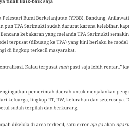
 tidak Baik-baik saja
sa Pelestari Bumi Berkelanjutan (YPBB), Bandung, Anilawa
an pun TPA Sarimukti sudah darurat karena kelebihan ka
 Bencana kebakaran yang melanda TPA Sarimukti semakin
el terpusat (dibuang ke TPA) yang kini berlaku ke model 
gi di lingkup terkecil masyarakat.
entralisasi. Kalau terpusat
mah
pasti saja lebih rentan,” k
mengingatkan pemerintah daerah untuk menjalankan penge
 dari keluarga, lingkup RT, RW, kelurahan dan seterusnya
etul sudah terpilah dan berkurang.
pah dikelola di area terkecil, satu error
aja ga
akan
ngar