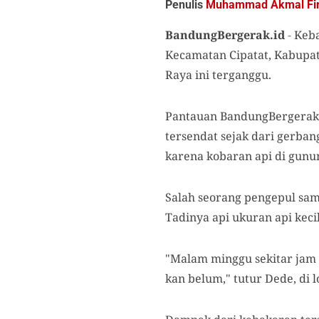
Penulis
Muhammad Akmal Fi
BandungBergerak.id
-
Keba
Kecamatan Cipatat, Kabupa
Raya ini terganggu.
Pantauan BandungBergerak.i
tersendat sejak dari gerba
karena kobaran api di gun
Salah seorang pengepul sam
Tadinya api ukuran api ke
"Malam minggu sekitar jam 
kan belum," tutur Dede, di l