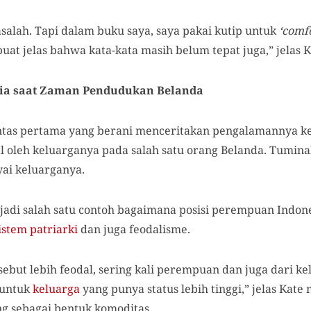
salah. Tapi dalam buku saya, saya pakai kutip untuk
‘comf
uat jelas bahwa kata-kata masih belum tepat juga,” jelas K
sia saat Zaman Pendudukan Belanda
as pertama yang berani menceritakan pengalamannya ke
al oleh keluarganya pada salah satu orang Belanda. Tumin
ai keluarganya.
di salah satu contoh bagaimana posisi perempuan Indones
istem patriarki
dan juga feodalisme.
sebut lebih feodal, sering kali perempuan dan juga dari ke
 untuk
keluarga
yang punya status lebih tinggi,” jelas Kat
g sebagai bentuk komoditas.