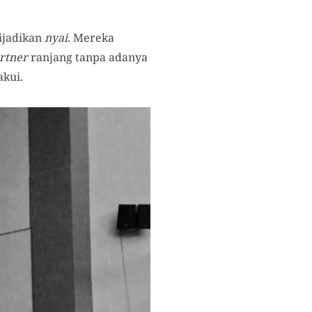
ijadikan
nyai
. Mereka
rtner
ranjang tanpa adanya
akui.