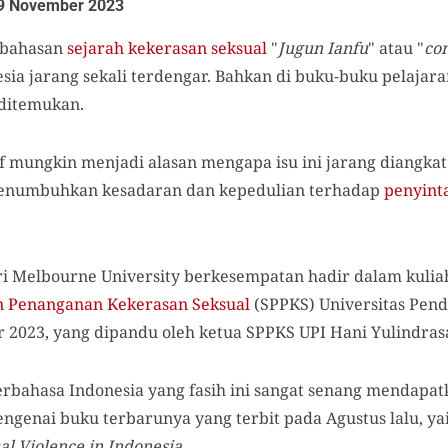
9 November 2023
bahasan
sejarah
kekerasan seksual
"
Jugun Ianfu
" atau "
co
sia jarang sekali terdengar. Bahkan di buku-buku pelajaran
 ditemukan.
f mungkin menjadi alasan mengapa isu ini jarang diangkat. 
menumbuhkan kesadaran dan kepedulian terhadap
penyint
ri Melbourne University berkesempatan hadir dalam kuli
 Penanganan Kekerasan Seksual
(SPPKS) Universitas Pendi
 2023, yang dipandu oleh ketua SPPKS UPI Hani Yulindrasa
bahasa Indonesia yang fasih ini sangat senang mendapa
enai buku terbarunya yang terbit pada Agustus lalu, ya
l Violence in Indonesia
.