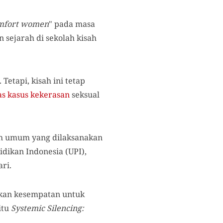
mfort women
" pada masa
 sejarah di sekolah kisah
Tetapi, kisah ini tetap
as
kasus
kekerasan
seksual
ah umum yang dilaksanakan
dikan Indonesia (UPI),
ri.
tkan kesempatan untuk
itu
Systemic Silencing: