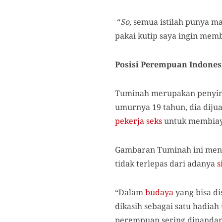
“
So,
semua istilah punya ma
pakai kutip saya ingin memb
Posisi Perempuan Indone
Tuminah merupakan penyint
umurnya 19 tahun, dia diju
pekerja seks
untuk membiay
Gambaran Tuminah ini menja
tidak terlepas dari adanya
s
“Dalam
budaya
yang bisa di
dikasih sebagai satu hadiah
perempuan sering dipandan