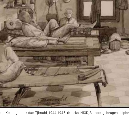
mp Kedungbadak dan Tjimahi, 1944-1945. (Koleksi NIOD, Sumber geheugen.delpher