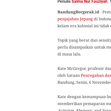
Penulis
Salma Nur Fauziyah
BandungBergerak.id
-
Pem
penjajahan
Jepang
di Indone
kelam era kolonial ini tidak
Topik yang berat dan sensiti
perlu disampaikan untuk 
di masa lalu.
Kate McGregor, profesor da
oleh Satuan
Pencegahan dan
Bandung, Senin, 6 November
Kate dengan kemampuan ber
memberikan pemaparan meng
Activism, Memory, and Sexua