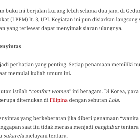
 buku ini berjalan kurang lebih selama dua jam, di Gedu
t (LPPM) lt. 3, UPI. Kegiatan ini pun disiarkan langsung 
an yang terlewat dapat menyimak siaran ulangnya.
enyintas
jadi perhatian yang penting. Setiap penamaan memiliki nu
saat memulai kuliah umum ini.
tan istilah “
comfort women
” ini beragam. Di Korea, para
 serupa ditemukan di
Filipina
dengan sebutan
Lola
.
nyintas yang berkeberatan jika diberi penamaan “wanita
anggapan saat itu tidak merasa menjadi
penghibur
tentara
ra
sukarela
melayani tentara.