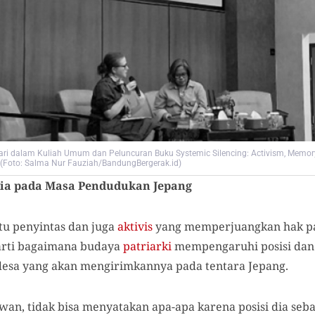
ri dalam Kuliah Umum dan Peluncuran Buku Systemic Silencing: Activism, Memory, 
 (Foto: Salma Nur Fauziah/BandungBergerak.id)
sia pada Masa Pendudukan Jepang
tu penyintas dan juga
aktivis
yang memperjuangkan hak pa
harti bagaimana budaya
patriarki
mempengaruhi posisi dan 
esa yang akan mengirimkannya pada tentara Jepang.
wan, tidak bisa menyatakan apa-apa karena posisi dia seb