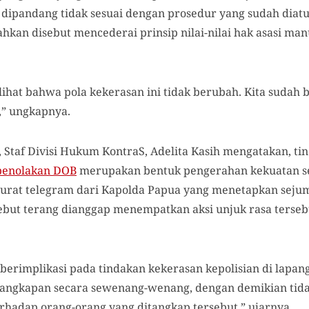
t dipandang tidak sesuai dengan prosedur yang sudah diat
kan disebut mencederai prinsip nilai-nilai hak asasi ma
ihat bahwa pola kekerasan ini tidak berubah. Kita sudah b
i,” ungkapnya.
 Staf Divisi Hukum KontraS, Adelita Kasih mengatakan, ti
 penolakan DOB
merupakan bentuk pengerahan kekuatan se
h surat telegram dari Kapolda Papua yang menetapkan seju
rsebut terang dianggap menempatkan aksi unjuk rasa terse
a berimplikasi pada tindakan kekerasan kepolisian di lapang
penangkapan secara sewenang-wenang, dengan demikian t
terhadap orang-orang yang ditangkap tersebut,” ujarnya.