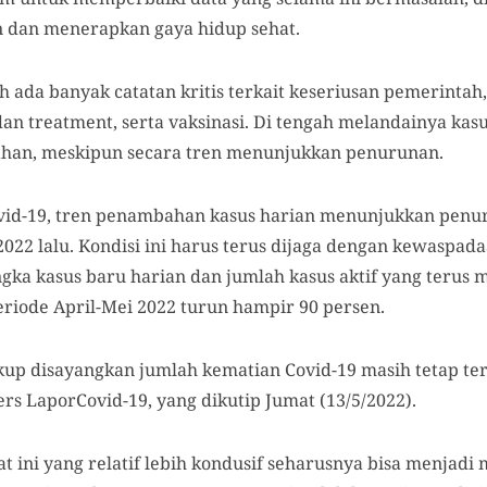
dan menerapkan gaya hidup sehat.
 ada banyak catatan kritis terkait keseriusan pemerintah
 dan treatment, serta vaksinasi. Di tengah melandainya kas
han, meskipun secara tren menunjukkan penurunan.
vid-19, tren penambahan kasus harian menunjukkan penur
l 2022 lalu. Kondisi ini harus terus dijaga dengan kewaspa
gka kasus baru harian dan jumlah kasus aktif yang terus
riode April-Mei 2022 turun hampir 90 persen.
kup disayangkan jumlah kematian Covid-19 masih tetap t
pers LaporCovid-19, yang dikutip Jumat (13/5/2022).
at ini yang relatif lebih kondusif seharusnya bisa menja