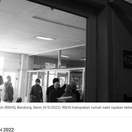
n (RSHS), Bandung, Senin (9/5/2022). RSHS merupakan rumah sakit rujukan terbes
i 2022