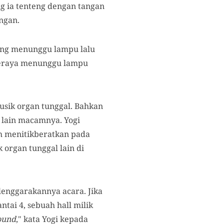
g ia tenteng dengan tangan
ngan.
dang menunggu lampu lalu
 seraya menunggu lampu
usik organ tunggal. Bahkan
 lain macamnya. Yogi
ih menitikberatkan pada
 organ tunggal lain di
lenggarakannya acara. Jika
tai 4, sebuah hall milik
ound
," kata Yogi kepada