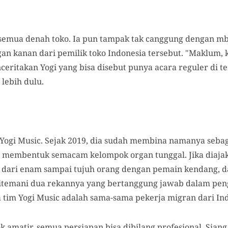
 semua denah toko. Ia pun tampak tak canggung dengan m
an kanan dari pemilik toko Indonesia tersebut. "Maklum, 
eritakan Yogi yang bisa disebut punya acara reguler di tem
lebih dulu.
ogi Music. Sejak 2019, dia sudah membina namanya sebag
membentuk semacam kelompok organ tunggal. Jika diajak
 dari enam sampai tujuh orang dengan pemain kendang, d
ditemani dua rekannya yang bertanggung jawab dalam penge
 tim Yogi Music adalah sama-sama pekerja migran dari Ind
k amatir, semua persiapan bisa dibilang profesional. Siang 