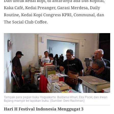
Dan untuk kedai kopi, di antaranya ada Das Kopital,
Kaka Café, Kedai Preanger, Garasi Merdesa, Daily
Routine, Kedai Kopi Congress KPRI, Communal, dan
The Social Club Coffee.
Tampak para pegiat buku Yogyakarta: Buldanul Khuri, Eka Pocer, dan Irwan
Bajang mampir ke lapakan buku. (Sumber: Deni Rachman)
Hari H Festival Indonesia Menggugat 3