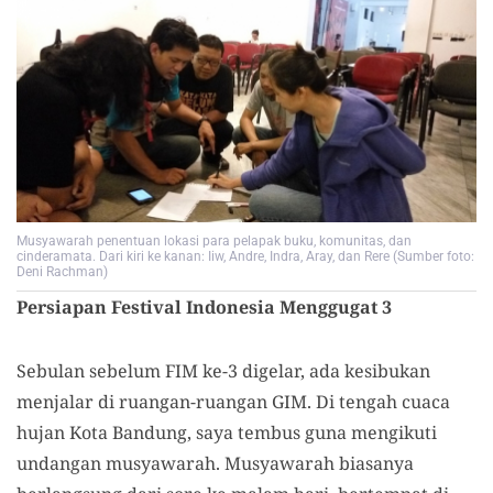
Musyawarah penentuan lokasi para pelapak buku, komunitas, dan
cinderamata. Dari kiri ke kanan: Iiw, Andre, Indra, Aray, dan Rere (Sumber foto:
Deni Rachman)
Persiapan Festival Indonesia Menggugat 3
Sebulan sebelum FIM ke-3 digelar, ada kesibukan
menjalar di ruangan-ruangan GIM. Di tengah cuaca
hujan Kota Bandung, saya tembus guna mengikuti
undangan musyawarah. Musyawarah biasanya