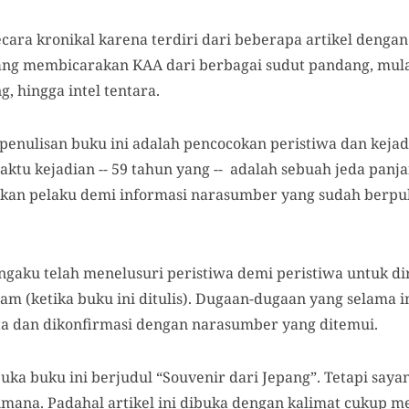
cara kronikal karena terdiri dari beberapa artikel dengan
 yang membicarakan KAA dari berbagai sudut pandang, mulai
g, hingga intel tentara.
penulisan buku ini adalah pencocokan peristiwa dan keja
ktu kejadian -- 59 tahun yang -- adalah sebuah jeda panja
kan pelaku demi informasi narasumber yang sudah berpul
gaku telah menelusuri peristiwa demi peristiwa untuk dir
ilam (ketika buku ini ditulis). Dugaan-dugaan yang selama 
a dan dikonfirmasi dengan narasumber yang ditemui.
a buku ini berjudul “Souvenir dari Jepang”. Tetapi sayang
imana. Padahal artikel ini dibuka dengan kalimat cukup m