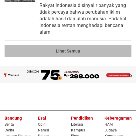
Rakyat Indonesia disinyalir banyak yang
tidak percaya bahwa perubahan iklim
adalah hasil dari ulah manusia. Padahal
Indonesia rentan menghadapi bencana
alam.
Lihat Semua
Bandung
Esai
Pendidikan
Keberagaman
Berita
Opini
Literasi
HAM
Cerita
Narasi
Kampus
Budaya
Liputan Khusus
Kolom
Riset
Komunitas