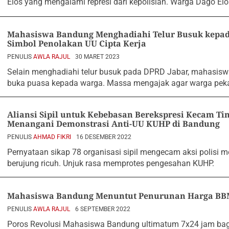
Elos yang mengalami represi dari kepolisian. Warga Dago Elos
Mahasiswa Bandung Menghadiahi Telur Busuk kepad
Simbol Penolakan UU Cipta Kerja
PENULIS
AWLA RAJUL
30 MARET 2023
Selain menghadiahi telur busuk pada DPRD Jabar, mahasisw
buka puasa kepada warga. Massa mengajak agar warga peka 
Aliansi Sipil untuk Kebebasan Berekspresi Kecam Tin
Menangani Demonstrasi Anti-UU KUHP di Bandung
PENULIS
AHMAD FIKRI
16 DESEMBER 2022
Pernyataan sikap 78 organisasi sipil mengecam aksi polisi
berujung ricuh. Unjuk rasa memprotes pengesahan KUHP.
Mahasiswa Bandung Menuntut Penurunan Harga B
PENULIS
AWLA RAJUL
6 SEPTEMBER 2022
Poros Revolusi Mahasiswa Bandung ultimatum 7x24 jam bag