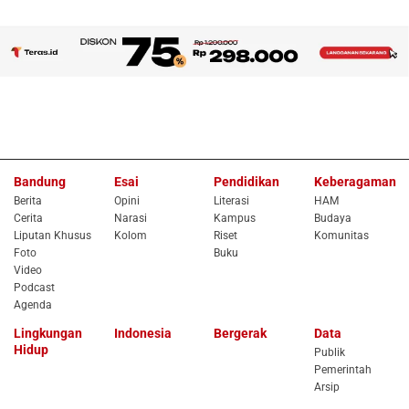
Bandung
Esai
Pendidikan
Keberagaman
Berita
Opini
Literasi
HAM
Cerita
Narasi
Kampus
Budaya
Liputan Khusus
Kolom
Riset
Komunitas
Foto
Buku
Video
Podcast
Agenda
Lingkungan
Indonesia
Bergerak
Data
Hidup
Publik
Pemerintah
Arsip