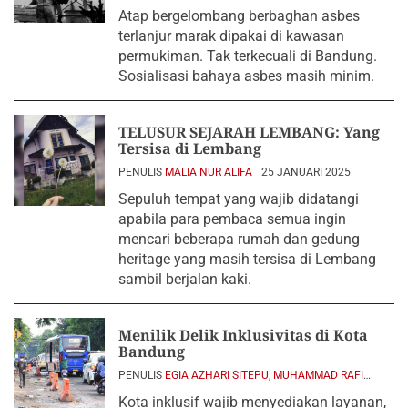
2026
Atap bergelombang berbaghan asbes
terlanjur marak dipakai di kawasan
permukiman. Tak terkecuali di Bandung.
Sosialisasi bahaya asbes masih minim.
TELUSUR SEJARAH LEMBANG: Yang
Tersisa di Lembang
PENULIS
MALIA NUR ALIFA
25 JANUARI 2025
Sepuluh tempat yang wajib didatangi
apabila para pembaca semua ingin
mencari beberapa rumah dan gedung
heritage yang masih tersisa di Lembang
sambil berjalan kaki.
Menilik Delik Inklusivitas di Kota
Bandung
PENULIS
EGIA AZHARI SITEPU, MUHAMMAD RAFI
HIDAYAT, DAN NUGRAHA
15 JANUARI 2025
Kota inklusif wajib menyediakan layanan,