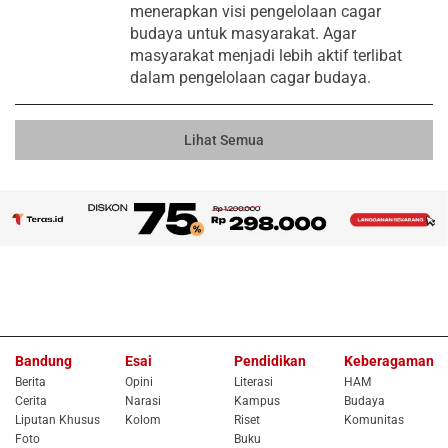
menerapkan visi pengelolaan cagar
budaya untuk masyarakat. Agar
masyarakat menjadi lebih aktif terlibat
dalam pengelolaan cagar budaya.
Lihat Semua
Bandung
Esai
Pendidikan
Keberagaman
Berita
Opini
Literasi
HAM
Cerita
Narasi
Kampus
Budaya
Liputan Khusus
Kolom
Riset
Komunitas
Foto
Buku