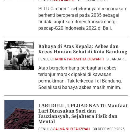
PENULIS
AWLA RAJUL
10 FEBRUARI 2026
PLTU Cirebon 1 sebelumnya direncanakan
berhenti beroperasi pada 2035 sebagai
tindak lanjut komitmen transisi energi
pascap-G20 Indonesia 2022 di Bali.
Bahaya di Atas Kepala: Asbes dan
Krisis Hunian Sehat di Kota Bandung
PENULIS
HANIFA PARAMITHA SISWANTI
8 JANUARI
2026
Atap bergelombang berbaghan asbes
terlanjur marak dipakai di kawasan
permukiman. Tak terkecuali di Bandung.
Sosialisasi bahaya asbes masih minim.
LARI DULU, UPLOAD NANTI: Manfaat
Lari Dirasakan Suci dan
Fauziansyah, Sejahtera Fisik dan
Mental
PENULIS
SALMA NUR FAUZIYAH
30 DESEMBER 2025