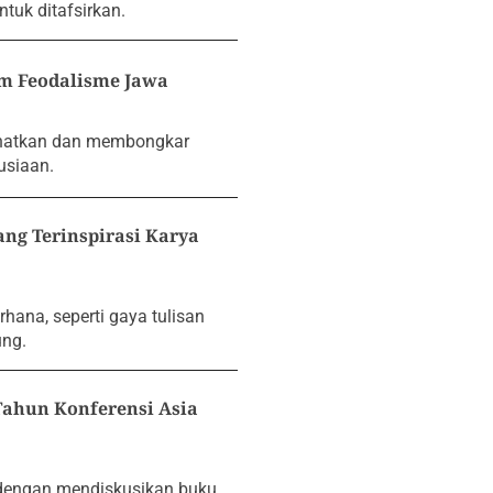
tuk ditafsirkan.
am Feodalisme Jawa
ihatkan dan membongkar
usiaan.
ng Terinspirasi Karya
hana, seperti gaya tulisan
ung.
Tahun Konferensi Asia
 dengan mendiskusikan buku