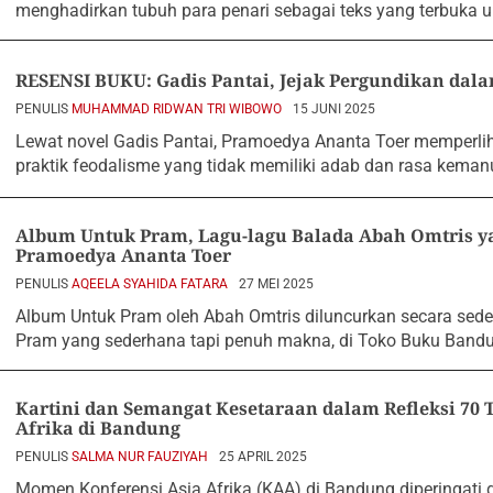
menghadirkan tubuh para penari sebagai teks yang terbuka un
RESENSI BUKU: Gadis Pantai, Jejak Pergundikan dal
PENULIS
MUHAMMAD RIDWAN TRI WIBOWO
15 JUNI 2025
Lewat novel Gadis Pantai, Pramoedya Ananta Toer memperl
praktik feodalisme yang tidak memiliki adab dan rasa keman
Album Untuk Pram, Lagu-lagu Balada Abah Omtris ya
Pramoedya Ananta Toer
PENULIS
AQEELA SYAHIDA FATARA
27 MEI 2025
Album Untuk Pram oleh Abah Omtris diluncurkan secara seder
Pram yang sederhana tapi penuh makna, di Toko Buku Band
Kartini dan Semangat Kesetaraan dalam Refleksi 70 
Afrika di Bandung
PENULIS
SALMA NUR FAUZIYAH
25 APRIL 2025
Momen Konferensi Asia Afrika (KAA) di Bandung diperingati